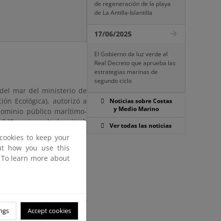
de regeneración de la playa
de La Antilla-Islantilla
17/06/2025
El Gobierno da luz verde al
Real Decreto que aprueba las
estrategias marinas de
segundo ciclo
 del mar del ministerio de
ión Ecológica), autorizó a
Noticias sobre Costas
y Medio Marino
dominio público marítimo-
 248 metros de longitud,
Ver todas las noticias
de fecha 21 de febrero de
cookies to keep your
a de la Audiencia Nacional
out how you use this
 del recurso contencioso-
. To learn more about
 desde el inicio hasta la
 de octubre, por el que se
 expediente de deslinde y
ngs
Accept cookies
rítimo-terrestre y de las