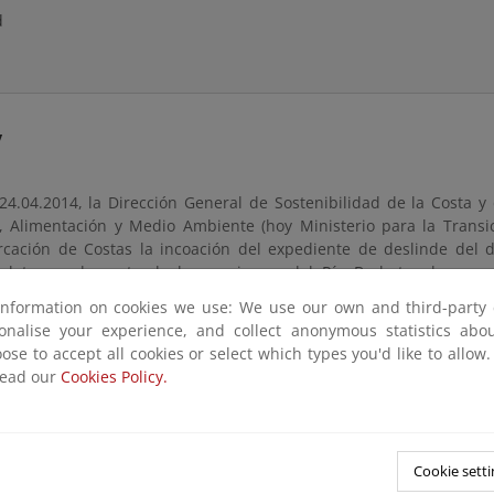
d
y
24.04.2014, la Dirección General de Sostenibilidad de la Costa y
a, Alimentación y Medio Ambiente (hoy Ministerio para la Transic
cación de Costas la incoación del expediente de deslinde del 
del tramo de costa de las marismas del Río Barbate, de unos
os entre los vértices M-7 a M-11 del deslinde aprobado por O.M. 
information on cookies we use: We use our own and third-party 
l término municipal de Barbate (Cádiz), en ejecución de Sentenci
sonalise your experience, and collect anonymous statistics ab
8 de abril de 2013, declarada firme posteriormente, estimatoria
ose to accept all cookies or select which types you'd like to allow
tivo nº 416/2010, conservando los actos y trámites efectuados
read our
Cookies Policy.
l proyecto de deslinde, ambos inclusive.
ión de los artículos 19, 20 y 21 del Real Decreto 876/2014, de 10
 Reglamento General de Costas, esta Demarcación de Costas incoa
Cookie setti
ca la delimitación provisional de la zona de dominio público ma