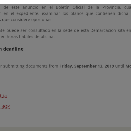
es de tránsito y protección, con el fin de que en el plazo de UN 
n de este anuncio en el Boletín Oficial de la Provincia, cu
 en el expediente, examinar los planos que contienen dicha 
s que considere oportunas.
nte puede ser consultado en la sede de esta Demarcación sita en 
 en horas hábiles de oficina.
n deadline
or submitting documents from
Friday, September 13, 2019
until
Mo
tría
o BOP