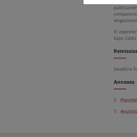
servidumbr
publicació
comparecer
alegacione
El expedie
bajo, Cádiz
Remissio
Deadline f
Annexes
Planime
Anunci