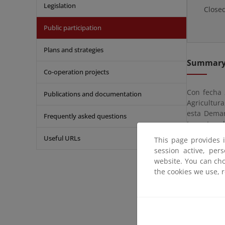
Legislation
Close
Public participation
Plans and strategies
Summar
Co-operation projects
Con fecha 
Publications and documentation
Agricultur
esta Demar
Frequently asked questions
terrestre 
comprendid
Useful URLs
This page provides 
2010, en e
session active, per
de fecha 1
website. You can cho
administra
the cookies we use, 
remisión de
En aplicac
aprueba el
hace públi