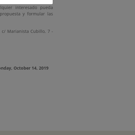
MES contado a partir de la
alquier interesado pueda
propuesta y formular las
c/ Marianista Cubillo, 7 -
nday, October 14, 2019