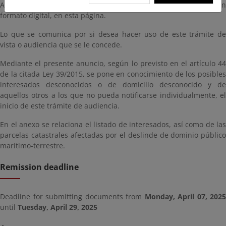
Asimismo, el proyecto estará disponible para su consulta, en
formato digital, en esta página.
Lo que se comunica por si desea hacer uso de este trámite de
vista o audiencia que se le concede.
Mediante el presente anuncio, según lo previsto en el artículo 44
de la citada Ley 39/2015, se pone en conocimiento de los posibles
interesados desconocidos o de domicilio desconocido y de
aquellos otros a los que no pueda notificarse individualmente, el
inicio de este trámite de audiencia.
En el anexo se relaciona el listado de interesados, así como de las
parcelas catastrales afectadas por el deslinde de dominio público
marítimo-terrestre.
Remission deadline
Deadline for submitting documents from
Monday, April 07, 2025
until
Tuesday, April 29, 2025