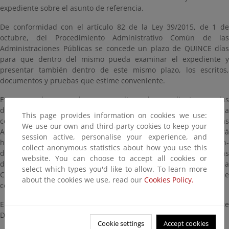
expediente sobre el asunto de referencia.
De conformidad con el artículo 82 de la Ley 39/2015, de 1 de
octubre, del Procedimiento Administrativo Común de las
Administraciones Públicas se concede un plazo de QUINCE días
para que dentro del mismo pueda examinar el expediente y
presentar también dentro de este mismo plazo, los escritos,
documentos y pruebas que estime conveniente.
En caso de que desee consultar el expediente en las
dependencias administrativas, deberá solicitarse cita previa. Si la
This page provides information on cookies we use:
consulta se desea en las oficinas de la Demarcación de Costas
We use our own and third-party cookies to keep your
Andalucía Atlántico (C/ Marianista Cubillo, 7. Cádiz), deberá
session active, personalise your experience, and
hacerlo en la dirección de correo electrónico bzn-
collect anonymous statistics about how you use this
dccadiz@miteco.es. Si la consulta se desea en las dependencias
website. You can choose to accept all cookies or
de la Dirección General de la Costa y el Mar (Plaza San Juan de la
select which types you'd like to allow. To learn more
Cruz, 10. Madrid), deberá hacerlo a través de la dirección de
about the cookies we use, read our
Cookies Policy.
correo electrónico buzon-sgdpmt@miteco.es
En ambos casos debe citarse la referencia del expediente
DES01/23/11/0002.
Cookie settings
Accept cookies