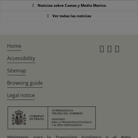
Noticias sobre Costas y Medio Marino
Ver todas las noticias
Home
Instagr
Twitte
Fac
Accessibility
Sitemap
Browsing guide
Legal notice
Ministerio para la Transición Ecológica y el Reto