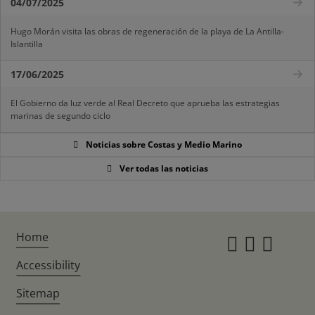
04/07/2025
Hugo Morán visita las obras de regeneración de la playa de La Antilla-
Islantilla
17/06/2025
El Gobierno da luz verde al Real Decreto que aprueba las estrategias
marinas de segundo ciclo
Noticias sobre Costas y Medio Marino
Ver todas las noticias
Home
Instagr
Twitte
Fac
Accessibility
Sitemap