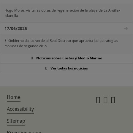
Hugo Morán visita las obras de regeneración de la playa de La Antilla-
Islantilla
17/06/2025
El Gobierno da luz verde al Real Decreto que aprueba las estrategias
marinas de segundo ciclo
Noticias sobre Costas y Medio Marino
Ver todas las noticias
Home
Instagr
Twitte
Fac
Accessibility
Sitemap
Browsing guide