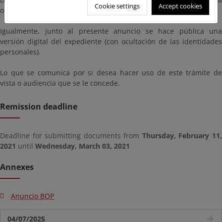
Cookie settings
Accept cookies
o audiencia que se le concede.
Igualmente, junto al presente anuncio se hace pública una
versión digital del expediente (con ocultación de las identidades
personales).
Lo que se comunica por si desea hacer uso de este trámite de
vista o audiencia que se le concede.
Remission deadline
Deadline for submitting documents from
Thursday, February 11
2021
until
Wednesday, March 03, 2021
Annexes
Anuncio BOP
04/07/2025