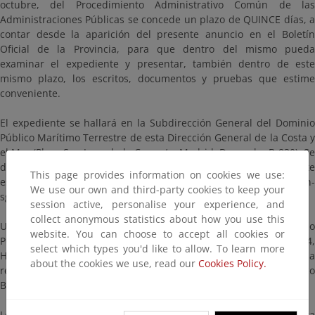
octubre, del Procedimiento Administrativo Común de las
Administraciones Públicas se concede un plazo de QUINCE días, a
contar desde la aparición del presente anuncio en el Boletín
Oficial de la Provincia, para que dentro del mismo pueda
examinar el expediente y presentar, también dentro de este
mismo plazo, los escritos, documentos y pruebas que estime
conveniente.
El expediente se hallará en la Subdirección General del Dominio
Público Marítimo Terrestre de esta Dirección General de la Costa y
el Mar (Plaza San Juan de la Cruz s/n, Madrid, Despacho B-830). Se
deberá concertar cita con este fin, citando la referencia de este
This page provides information on cookies we use:
escrito en la dirección de correo electrónico buzon-
We use our own and third-party cookies to keep your
sgdpmt@miteco.es
session active, personalise your experience, and
collect anonymous statistics about how you use this
Una copia del expediente podrá ser examinada en el Servicio
website. You can choose to accept all cookies or
Periférico de Costas de este Ministerio en Huelva (La Fuente, 14,
select which types you'd like to allow. To learn more
Huelva). Se deberá concertar cita con este fin, citando la
about the cookies we use, read our
Cookies Policy.
referencia de este escrito en la dirección de correo electrónico
Bzn-DCHuelva@miteco.es
Lo que se comunica por si desea hace uso de este trámite de vista