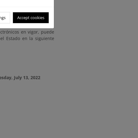
ecidos en la Ley 39/2015,
ngs
Accept cookies
ones Públicas, dirigidas a
itando las referencias que
ectrónicos en vigor, puede
el Estado en la siguiente
sday, July 13, 2022