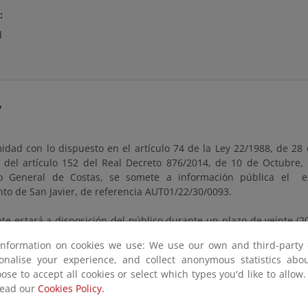
:
d
y
dad con lo dispuesto en el artículo 74 de la Ley 22/1988, de 28 d
 del artículo 152 del Real Decreto 876/2014, de 10 de Octubre,
o General de Costas, se somete a información pública el 
to de San Javier, de referencia AUT01/22/30/0093.
te estará a disposición del público durante un plazo de veinte (20
día siguiente a aquél en que tenga lugar la publicación de este an
information on cookies we use: We use our own and third-party 
, pudiendo ser examinado en esta página, así como en las ofic
sonalise your experience, and collect anonymous statistics ab
urcia, ubicadas en Avenida Alfonso X “El Sabio”, 6 – 1ª planta, Edifi
ose to accept all cookies or select which types you'd like to allow
cia, en días hábiles y en horario comprendido entre las 9:00 y la
read our
Cookies Policy.
necesarias puede solicitar cita previa través de la dirección d
miteco.es