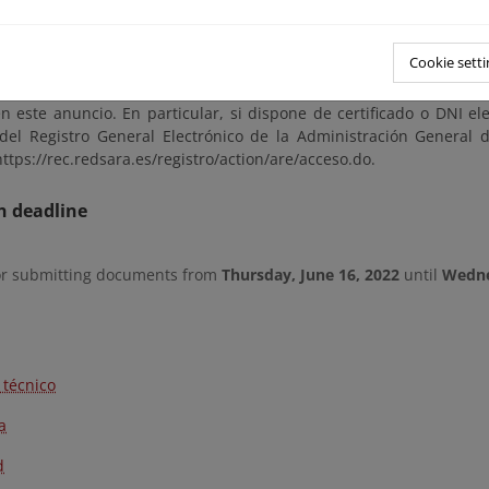
iones y observaciones se presentarán según los mecanismos establ
Cookie setti
tubre, del Procedimiento Administrativo Común de las Administraci
ción de Costas en Murcia (Código de identificación: EA0043352), c
n este anuncio. En particular, si dispone de certificado o DNI el
del Registro General Electrónico de la Administración General d
https://rec.redsara.es/registro/action/are/acceso.do.
n deadline
or submitting documents from
Thursday, June 16, 2022
until
Wedne
 técnico
a
d