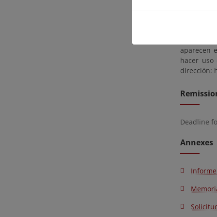
Las alegac
de 1 de oc
la Demarca
aparecen e
hacer uso 
dirección: 
Remissio
Deadline f
Annexes
Informe
Memori
Solicitu