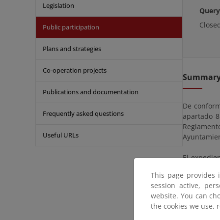
Legislation
Query
Close
Public participation
Plans and strategies
Co-operation projects
Summar
Publications and documentation
De conformi
Frequently asked questions
apartado 8
Reglament
Useful URLs
Ayuntamien
El expedien
partir del 
This page provides 
del Estado
session active, per
Costas en M
website. You can cho
30071, Mur
the cookies we use, 
esperas in
dcmurcia@