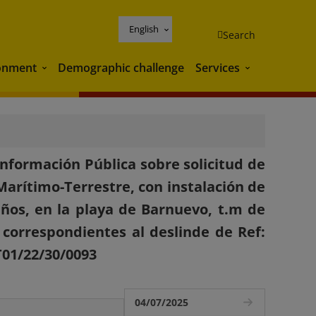
English
Search
onment
Demographic challenge
Services
Environment
Services
nformación Pública sobre solicitud de
Marítimo-Terrestre, con instalación de
ños, en la playa de Barnuevo, t.m de
3 correspondientes al deslinde de Ref:
T01/22/30/0093
04/07/2025