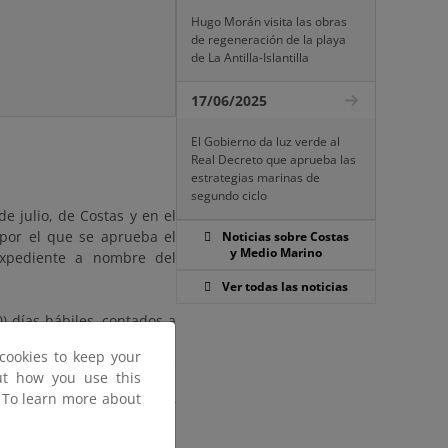
Hugo Morán visita las obras
de regeneración de la playa
de La Antilla-Islantilla
17/06/2025
El Gobierno da luz verde al
Real Decreto que aprueba las
estrategias marinas de
segundo ciclo
e julio, de Costas y en el
 por el que se aprueba el
Noticias sobre Costas
y Medio Marino
expediente a nombre del
Ver todas las noticias
) días hábiles, contados a
uncio en el Boletín Oficial
cookies to keep your
inas de la Demarcación de
out how you use this
cio de Servicios Múltiples,
. To learn more about
s 14:00 horas. Para evitar
e correo electrónico bzn-