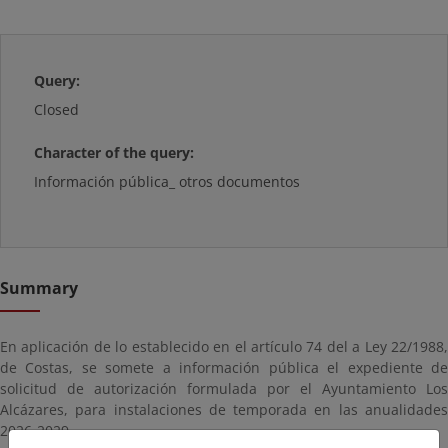
Query:
Closed
Character of the query:
Información pública_ otros documentos
Summary
En aplicación de lo establecido en el artículo 74 del a Ley 22/1988,
de Costas, se somete a información pública el expediente de
solicitud de autorización formulada por el Ayuntamiento Los
Alcázares, para instalaciones de temporada en las anualidades
2026-2029.