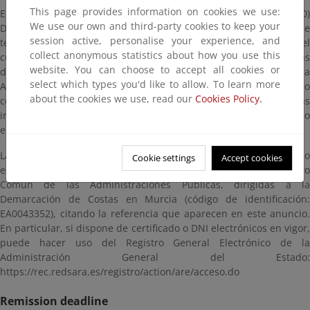
This page provides information on cookies we use:
El expediente estará a disposición del público durante VEINTE (20)
We use our own and third-party cookies to keep your
DÍAS HÁBILES, contados a partir del día siguiente a aquel en que
session active, personalise your experience, and
tenga lugar la publicación de este anuncio en BOE, dentro del
collect anonymous statistics about how you use this
cual se puede consultar en esta página, así como en las oficinas
website. You can choose to accept all cookies or
de esta Demarcación de Costas en Murcia, ubicadas en Avenida
select which types you'd like to allow. To learn more
Alfonso X “El Sabio”, 6, 30071, Murcia, en días hábiles y en horario
about the cookies we use, read our
Cookies Policy.
comprendido entre las 9 y las 14 horas. Para evitar esperas
innecesarias puede solicitar cita a la dirección de correo
electrónico bzn-dcmurcia@miteco.es.
Las alegaciones y observaciones se presentarán según lo
Cookie settings
Accept cookies
establecido en la Ley 39/2015, de Procedimiento Administrativo
Común de las Administraciones Públicas, dirigidas a la
Demarcación de Costas en Murcia (código de identificación:
EA0043352), citando la referencia que aparecen en este anuncio.
En particular, si dispone de certificado o DNI electrónicos en vigor,
puede hacer uso del Registro General Electrónico de la
Administración General del Estado:
https://rec.redsara.es/registro/action/are/acceso.do
Remission deadline