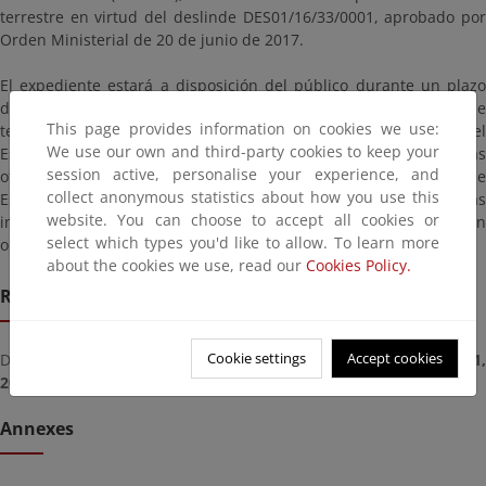
terrestre en virtud del deslinde DES01/16/33/0001, aprobado por
Orden Ministerial de 20 de junio de 2017.
El expediente estará a disposición del público durante un plazo
de VEINTE DÍAS, contados a partir del día siguiente a aquél en que
This page provides information on cookies we use:
tenga lugar la publicación de este anuncio en el Boletín Oficial del
We use our own and third-party cookies to keep your
Estado, pudiendo ser examinado, solicitando cita previa, en las
session active, personalise your experience, and
oficinas de esta Demarcación de Costas en Asturias, Plaza de
collect anonymous statistics about how you use this
España nº 3, 4ª planta, Oviedo; plazo durante el cual las personas
website. You can choose to accept all cookies or
interesadas podrán formular las alegaciones que estimen
select which types you'd like to allow. To learn more
oportunas.
about the cookies we use, read our
Cookies Policy.
Remission deadline
Cookie settings
Accept cookies
Deadline for submitting documents from
Monday, January 31,
2022
until
Friday, February 25, 2022
Annexes