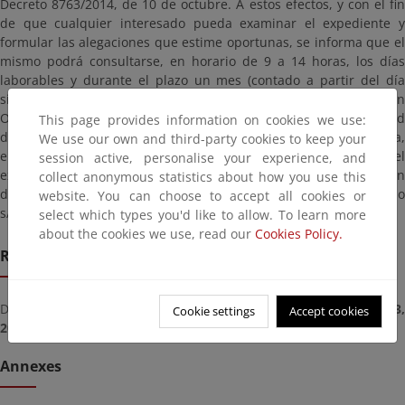
Decreto 8763/2014, de 10 de octubre. A estos efectos, y con el fin
de que cualquier interesado pueda examinar el expediente y
formular las alegaciones que estime oportunas, se informa que el
mismo podrá consultarse, en horario de 9 a 14 horas, los días
laborables y durante el plazo un mes (contado a partir del día
siguiente al de la publicación del presente anuncio en el Boletín
Oficial de Las Palmas), en la Dirección General de Sostenibilidad
This page provides information on cookies we use:
de la Costa y del Mar, del Ministerio para la Transición Ecológica,
We use our own and third-party cookies to keep your
en la plaza de San Juan de la Cruz, s/n, en Madrid. Una copia del
session active, personalise your experience, and
expediente se encuentra en las dependencias de la Demarcación
collect anonymous statistics about how you use this
de Costas de Canarias, situadas en la Explanada Tomás Quevedo
website. You can choose to accept all cookies or
s/n, 35008 Las Palmas de Gran Canaria
select which types you'd like to allow. To learn more
about the cookies we use, read our
Cookies Policy.
Remission deadline
Deadline for submitting documents from
Tuesday, December 03
Cookie settings
Accept cookies
2019
until
Friday, January 03, 2020
Annexes