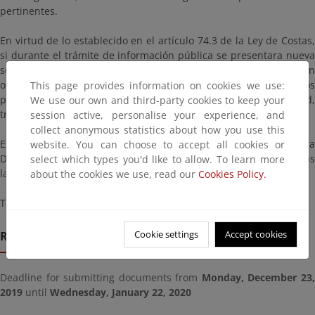
pertinentes.
En virtud de lo establecido en el artículo 74.3 de la Ley de Costas,
si durante el trámite de información pública se presentara nueva
solicitud de ocupación del dominio público marítimo-terrestre con
objeto similar, el procedimiento se tramitará respetando los
This page provides information on cookies we use:
principios de publicidad, objetividad, imparcialidad,
We use our own and third-party cookies to keep your
transparencia y concurrencia competitiva.
session active, personalise your experience, and
collect anonymous statistics about how you use this
El proyecto estará a su disposición en las oficinas de esta
website. You can choose to accept all cookies or
Demarcación sitas en Santander, C/ Vargas 53-3º en días
select which types you'd like to allow. To learn more
laborables y horario de 9:00 a 14:00 horas.
about the cookies we use, read our
Cookies Policy.
También podrá consultarse aquí:
Cookie settings
Accept cookies
Remission deadline
Deadline for submitting documents from
Monday, December 23
2019
until
Wednesday, January 22, 2020