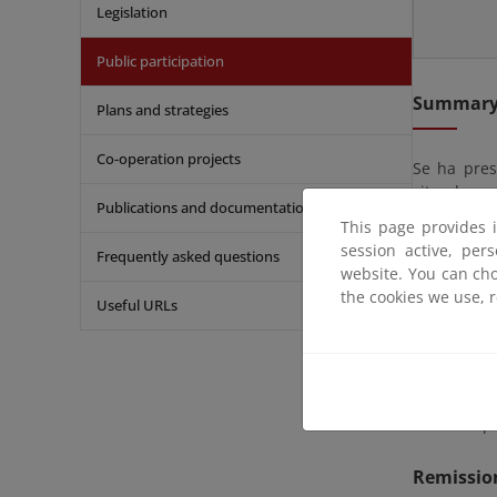
Legislation
Public participation
Summar
Plans and strategies
Co-operation projects
Se ha pres
situada en
Publications and documentation
This page provides 
En cumplim
session active, per
Frequently asked questions
Real Decre
website. You can cho
veinte día
the cookies we use, 
Useful URLs
observacio
El proyect
53-3º en dí
También po
Remissio