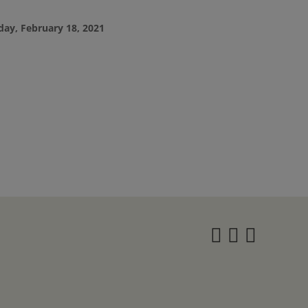
day, February 18, 2021
Instagra
Twitter
Face