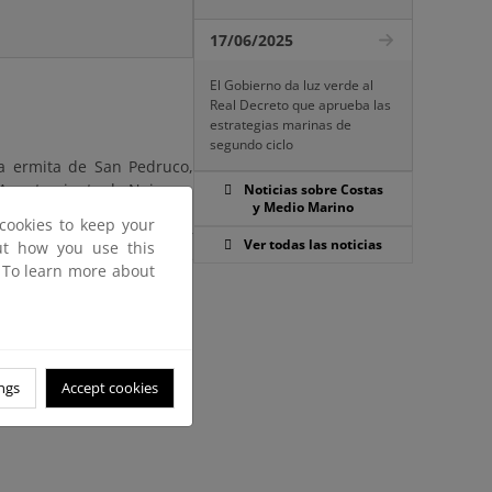
17/06/2025
El Gobierno da luz verde al
Real Decreto que aprueba las
estrategias marinas de
segundo ciclo
a ermita de San Pedruco,
 Ayuntamiento de Noja.
Noticias sobre Costas
y Medio Marino
cookies to keep your
al de Costas aprobado por
Ver todas las noticias
out how you use this
 pública, por un plazo de
. To learn more about
resentar las alegaciones,
as en Santander, C/ Vargas
ngs
Accept cookies