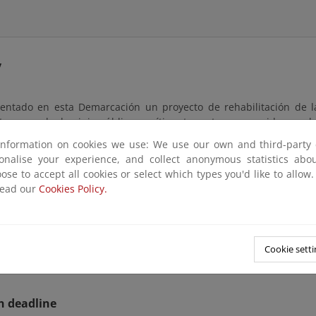
y
entado en esta Demarcación un proyecto de rehabilitación de l
 terrenos de dominio público marítimo-terrestre, promovido por el
information on cookies we use: We use our own and third-party 
iento de lo dispuesto en el artículo 152.8 del Reglamento Gener
sonalise your experience, and collect anonymous statistics ab
to 876/2014, de 10 de octubre, se abre un periodo de información
ose to accept all cookies or select which types you'd like to allow
s, dentro del cual se puede consultar el proyecto presentado y p
read our
Cookies Policy.
nes o sugerencias que se estimen pertinentes.
o estará a su disposición en las oficinas de esta Demarcación sit
as laborables y horario de 9:00 a 14:00 horas.
Cookie setti
drá consultarse a continuación.
n deadline