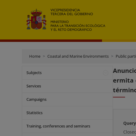
Home
Coastal and Marine Environments
Public part
Anuncio
Subjects
ermita 
Services
término
Campaigns
Statistics
Query
Training, conferences and seminars
Close