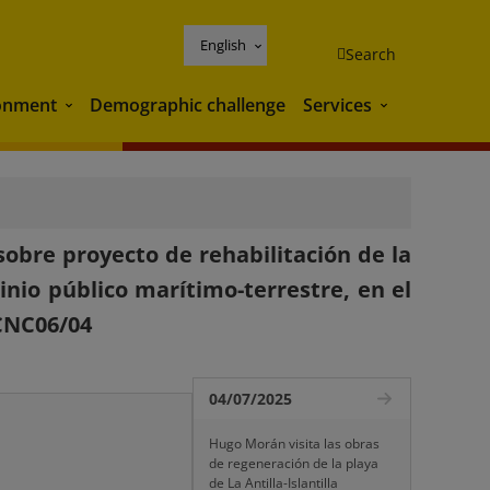
English
Search
onment
Demographic challenge
Services
Environment
Services
obre proyecto de rehabilitación de la
nio público marítimo-terrestre, en el
-CNC06/04
04/07/2025
Hugo Morán visita las obras
de regeneración de la playa
de La Antilla-Islantilla