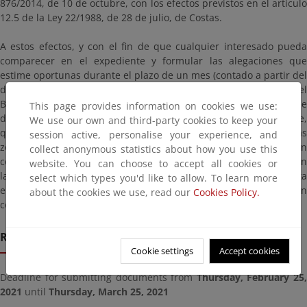
876/2014, de 10 de octubre, con los efectos previstos en el artículo
12.5 de la Ley 22/1988, de 28 de julio, de Costas.
A estos efectos, y con el fin de que cualquier interesado pueda
comparecer en el expediente y formular las alegaciones que
estime oportunas durante el plazo de un mes (contado a partir del
día siguiente al de la publicación del presente anuncio en el
Boletín Oficial de Cantabria), se informa que los planos de
This page provides information on cookies we use:
delimitación provisional del dominio público marítimo-terrestre,
We use our own and third-party cookies to keep your
que incluye también la representación del límite interior de las
session active, personalise your experience, and
zonas de servidumbre de tránsito y de protección, podrán
collect anonymous statistics about how you use this
consultarse previa petición de cita, en horario de 9 a 14 horas, en
website. You can choose to accept all cookies or
las dependencias de la Demarcación de Costas en Cantabria, sita
select which types you'd like to allow. To learn more
en la calle Vargas nº 53, 3ª planta, de Santander. También pueden
about the cookies we use, read our
Cookies Policy.
consultarse a continuación.
Remission deadline
Cookie settings
Accept cookies
Deadline for submitting documents from
Thursday, February 25
2021
until
Thursday, March 25, 2021