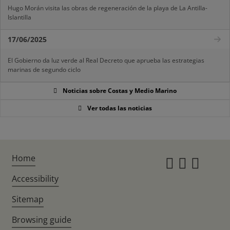
Hugo Morán visita las obras de regeneración de la playa de La Antilla-
Islantilla
17/06/2025
El Gobierno da luz verde al Real Decreto que aprueba las estrategias
marinas de segundo ciclo
Noticias sobre Costas y Medio Marino
Ver todas las noticias
Home
Instagr
Twitte
Fac
Accessibility
Sitemap
Browsing guide