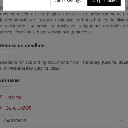
Cookie settings
Accept cookies
Durante dicho plazo, los interesados podrán examinar la
documentación en esta página o, en su caso, presencialmente en
la Demarcación de Costas en Valencia, en horas hábiles de oficina
y solicitando cita previa, a través de la siguiente dirección de
correo electrónico: buzon-dcvalencia@miteco.es.
Remission deadline
Deadline for submitting documents from
Thursday, June 15, 2023
until
Wednesday, July 12, 2023
Annexes
Informe
Anuncio BOP
04/07/2025