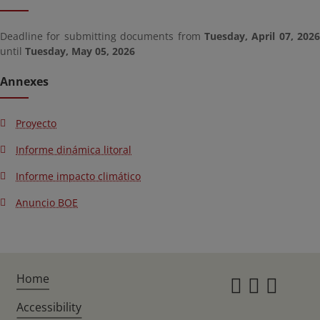
Deadline for submitting documents from
Tuesday, April 07, 2026
until
Tuesday, May 05, 2026
Annexes
Proyecto
Informe dinámica litoral
Informe impacto climático
Anuncio BOE
Home
Instagr
Twitte
Fac
Accessibility