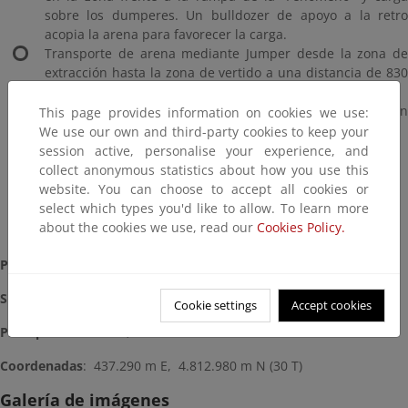
sobre los dumperes. Un bulldozer de apoyo a la retro
acopia la arena para favorecer la carga.
Transporte de arena mediante Jumper desde la zona de
extracción hasta la zona de vertido a una distancia de 830
metros.
Vertido de arena, extendido y perfilado con
This page provides information on cookies we use:
retroexcavadora de cadenas.
We use our own and third-party cookies to keep your
session active, personalise your experience, and
collect anonymous statistics about how you use this
website. You can choose to accept all cookies or
select which types you'd like to allow. To learn more
about the cookies we use, read our
Cookies Policy.
Plazo:
5 meses
Situación:
Terminada (2013)
Cookie settings
Accept cookies
Presupuesto
: 81.799,09 €
Coordenadas
: 437.290 m E, 4.812.980 m N (30 T)
Galería de imágenes