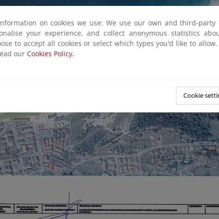
information on cookies we use: We use our own and third-party 
sonalise your experience, and collect anonymous statistics ab
ose to accept all cookies or select which types you'd like to allow
read our
Cookies Policy.
Cookie setti