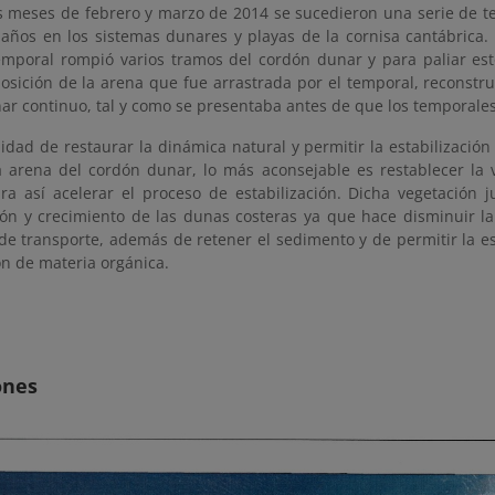
s meses de febrero y marzo de 2014 se sucedieron una serie de 
daños en los sistemas dunares y playas de la cornisa cantábrica.
emporal rompió varios tramos del cordón dunar y para paliar est
posición de la arena que fue arrastrada por el temporal, reconstr
r continuo, tal y como se presentaba antes de que los temporales
lidad de restaurar la dinámica natural y permitir la estabilizació
a arena del cordón dunar, lo más aconsejable es restablecer la 
ara así acelerar el proceso de estabilización. Dicha vegetación 
ción y crecimiento de las dunas costeras ya que hace disminuir la
e transporte, además de retener el sedimento y de permitir la est
n de materia orgánica.
ones