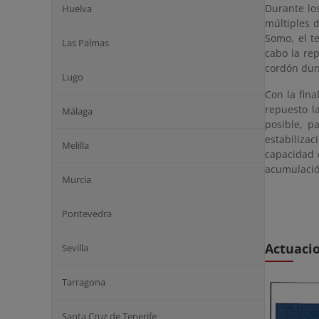
Durante lo
Huelva
múltiples 
Somo, el t
Las Palmas
cabo la re
cordón duna
Lugo
Con la fina
repuesto l
Málaga
posible, p
estabiliza
Melilla
capacidad d
acumulació
Murcia
Pontevedra
Actuaci
Sevilla
Tarragona
Santa Cruz de Tenerife