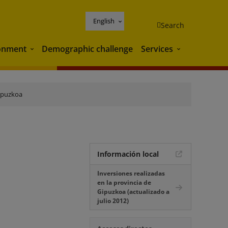
English
Search
onment
Demographic challenge
Services
Environment
Services
ipuzkoa
Información local
Inversiones realizadas
en la provincia de
Gipuzkoa (actualizado a
julio 2012)