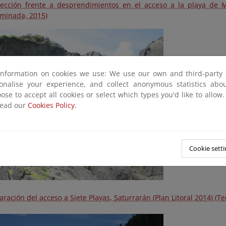
tección frente a desprendimientos en el acceso a la playa de Mu
rminada, 2015)
information on cookies we use: We use our own and third-party 
sonalise your experience, and collect anonymous statistics ab
ose to accept all cookies or select which types you'd like to allow
read our
Cookies Policy.
Cookie setti
ración del acceso a Siete Playas, Saturrarán (Plan Litoral 2014) (T