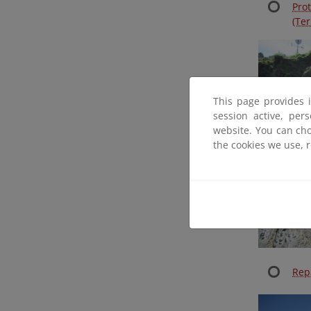
Pro
(Te
This page provides 
session active, per
website. You can cho
the cookies we use, 
Repa