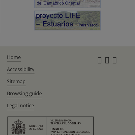
Home
Instagr
Twitte
Fac
Accessibility
Sitemap
Browsing guide
Legal notice