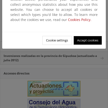
Hondarribia
collect anonymous statistics about how you use this
Irún
website. You can choose to accept all cookies or
Mutriku
select which types you'd like to allow. To learn more
about the cookies we use, read our
Cookies Policy.
Orio
Zarautz
Zumaia
Cookie settings
Accept cookies
Información local
Inversiones realizadas en la provincia de Gipuzkoa (actualizado a
julio 2012)
Accesos directos