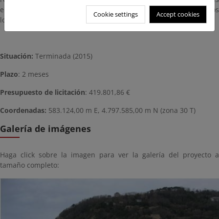
el día 26 de mayo. Con fecha 27 de mayo de 2015 finalizaron todos
Cookie settings
Accept cookies
los trabajos.
Situación:
Terminada (2015)
Plazo
: 2 meses
Presupuesto de licitación
: 419.801,86 €
Coordenadas:
583.124,00 m E,
4.797.585,00 m N (zona 30 T)
Galería de imágenes
Haga click sobre la imagen para ver la galería del proyecto a
tamaño completo: