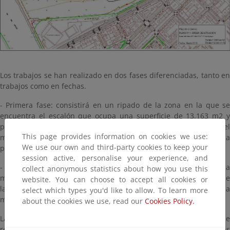
Los trabajos se han realizado en dos fases diferenciadas, tanto en
trabajos como en fechas.
- Primera fase: consistirá en un ripado de la zona en la que se
encuentra el escalón que ocupa una superficie de 13.163 m2 y
posterior taluzado de la misma con el objeto de facilitar que el
This page provides information on cookies we use:
mar lave y mueva esta zona de la playa en el periodo entra la
We use our own and third-party cookies to keep your
primera y la segunda fase.
session active, personalise your experience, and
- Segunda fase: consistirá en una serie movimientos de arena, la
collect anonymous statistics about how you use this
mayor parte de ellos desde la zona intermareal del lado oeste de
website. You can choose to accept all cookies or
la playa a la zona de playa seca del lado este y centro de la
select which types you'd like to allow. To learn more
misma.
about the cookies we use, read our
Cookies Policy.
La primera fase terminó el 17 de abril de 2015. El día 4 de mayo se
reanudaron las obras con la segunda fase, finalizando las mismas