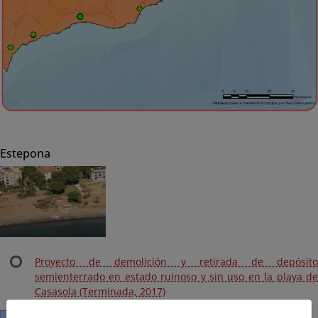
Estepona
Proyecto de demolición y retirada de depósito
semienterrado en estado ruinoso y sin uso en la playa de
Casasola (Terminada, 2017)