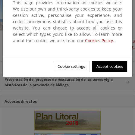
This page provides information on cookies we use:
We use our own and third-party cookies to keep your
session active, personalise your experience, and
collect anonymous statistics about how you use this
website. You can choose to accept all cookies or
select which types you'd like to allow. To learn more
about the cookies we use, read our
Cookies Policy.
Restauración de las torres vigía históricas de la provincia
de Málaga, Fase 1 (Términos municipales de Casares,
Estepona, Marbella y Nerja) (Terminada, 2010)
Cookie settings
Accept cookies
Información local
Presentación del proyecto de restauración de las torres vigía
históricas de la provincia de Málaga
Accesos directos