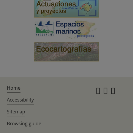
Home
Instagr
Twitte
Fac
Accessibility
Sitemap
Browsing guide