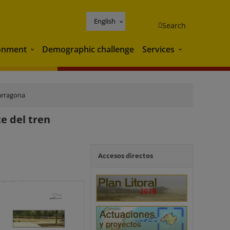
English
Search
onment
Demographic challenge
Services
Environment
Services
arragona
te del tren
Accesos directos