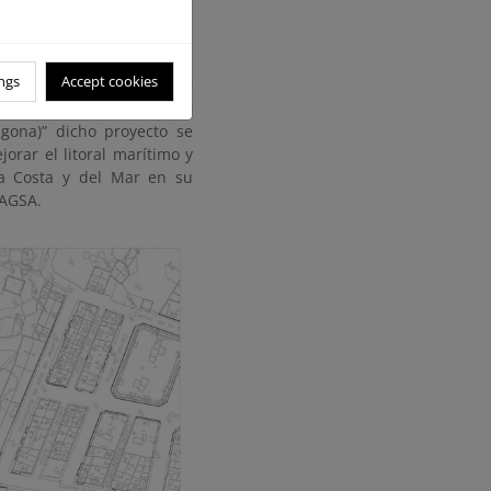
ngs
Accept cookies
 itinerario hasta el puente
to Paseo Fluvial Fase II –
gona)” dicho proyecto se
rar el litoral marítimo y
la Costa y del Mar en su
RAGSA.