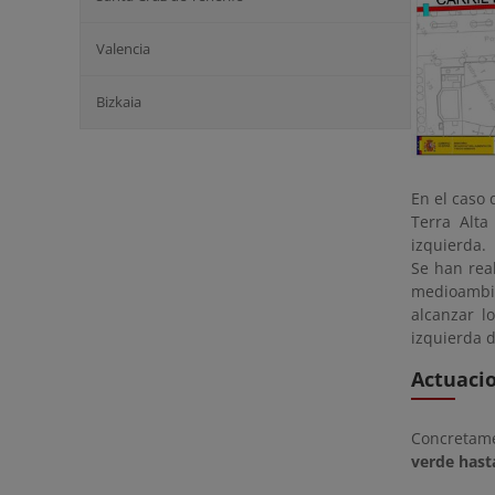
Valencia
Bizkaia
En el caso 
Terra Alta
izquierda.
Se han real
medioambie
alcanzar l
izquierda 
Actuaci
Concretame
verde hast