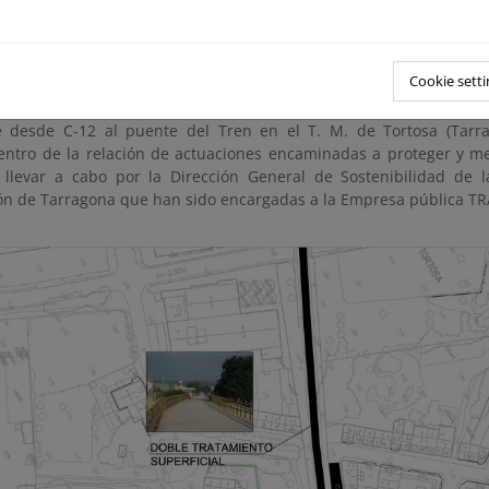
Cookie setti
e adecuará el antiguo puente de ferrocarril y se conectará todo el
rio’. Las obras que se han llevado a cabo corresponden al “Proyec
 desde C-12 al puente del Tren en el T. M. de Tortosa (Tarra
ntro de la relación de actuaciones encaminadas a proteger y mejo
 llevar a cabo por la Dirección General de Sostenibilidad de 
n de Tarragona que han sido encargadas a la Empresa pública T