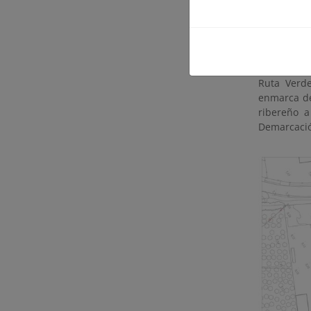
Para ello s
del ‘Milena
Ruta Verde
enmarca de
ribereño a
Demarcació