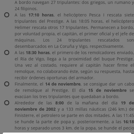
A bordo navegan 27 tripulantes: dos griegos, un rumano y
24 filipinos.
A las
17:10 horas
, el helicóptero Pesca I rescata siete
tripulantes del Prestige. A las 18:05 horas, el helicóptero
Helimer rescata otros 17 tripulantes. Permanecen a bordo,
por voluntad propia, el capitán, el primer oficial y el jefe de
máquinas. Los 24 tripulantes rescatados son
desembarcados en La Coruña y Vigo, respectivamente.
A las
18:30 horas
, el primero de los remolcadores enviado
el Ría de Vigo, llega a la proximidad del buque Prestige.
Una vez al costado, requiere al capitán hacer firme el
remolque, no colaborando éste, según su respuesta, hasta
recibir órdenes oportunas del armador.
Finalmente, el
14 de noviembre
, se consigue dar un cab
de remolque al Prestige. El día
15 de noviembre
s
evacúan los tres tripulantes que quedaban a bordo.
Alrededor de las
8:00
de la mañana del día
19 d
noviembre de 2002
y a 133 millas náuticas (246 km.) d
Finisterre, el petrolero se parte en dos mitades. A las 11:45
se hunde la parte de popa y, posteriormente, a las
16:18
horas y separado unos 3 km. de la popa, se hunde el pecio