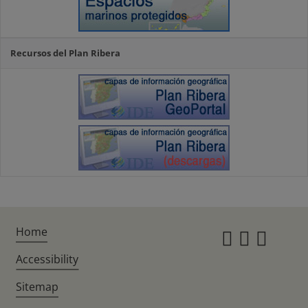
Recursos del Plan Ribera
Home
Instagr
Twitte
Fac
Accessibility
Sitemap