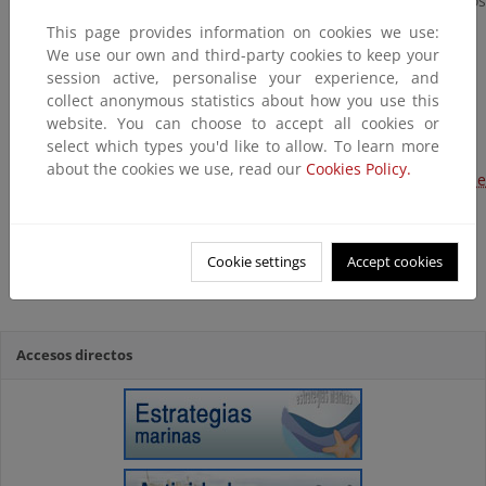
de proa. Las dos mitades se hunden a unos 3.600 metros
de profundidad.
This page provides information on cookies we use:
We use our own and third-party cookies to keep your
session active, personalise your experience, and
collect anonymous statistics about how you use this
Actuaciones en el mar
website. You can choose to accept all cookies or
Actuaciones en la costa
select which types you'd like to allow. To learn more
about the cookies we use, read our
Cookies Policy.
Actuaciones en el Parque Nacional Marítimo-Terrestre de
las Islas Atlánticas de Galicia
Residuos recogidos en mar y tierra
Cookie settings
Accept cookies
La neutralización del pecio del Prestige
Accesos directos