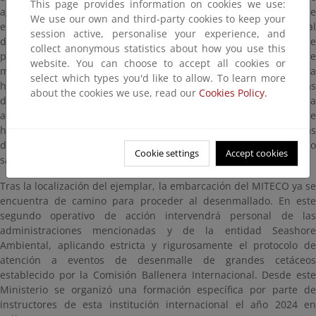
This page provides information on cookies we use:
aguas territoriales de España y de Marruecos. En ese grupo se
We use our own and third-party cookies to keep your
encuentra el ejemplar que lleva enmallado a la aleta pectoral
session active, personalise your experience, and
derecha una boya, un bidón, cabos y restos de arte de pesca de
collect anonymous statistics about how you use this
palangre, en clara situación de riesgo ya que imposibilita su libre
website. You can choose to accept all cookies or
movimiento y su alimentación. Por este motivo, desde primera
select which types you'd like to allow. To learn more
hora de este lunes, y debido a que las condiciones meteorológicas
about the cookies we use, read our
Cookies Policy.
del sábado y el domingo en el Estrecho imposibilitaron la
adopción de cualquier procedimiento de liberación del animal, se
ha puesto en marcha un primer operativo de rastreo de las aguas
del Estrecho y de búsqueda del ejemplar que ha concluido
Cookie settings
Accept cookies
satisfactoriamente.
Tras la localización del ejemplar, la embarcación del MITECO ya se
encuentra de camino para proceder al desenmallado. En este
segundo operativo de acción intervendrá personal de las
administraciones mencionadas y de la entidad Seashore
Ambiental, aplicando estricta y rigurosamente el protocolo de
atención a eventos de desenmalle de grandes cetáceos
establecido por la Comisión Ballenera Internacional. Desde este
Ministerio se organizó una formación específica por parte de
instructores de esta institución internacional el año 2024 en