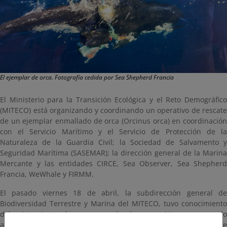
El ejemplar de orca. Fotografía cedida por Sea Shepherd Francia
El Ministerio para la Transición Ecológica y el Reto Demográfico
(MITECO) está organizando y coordinando un operativo de rescate
de un ejemplar enmallado de orca (Orcinus orca) en coordinación
con el Servicio Marítimo y el Servicio de Protección de la
Naturaleza de la Guardia Civil; la Sociedad de Salvamento y
Seguridad Marítima (SASEMAR); la dirección general de la Marina
Mercante y las entidades CIRCE, Sea Observer, Sea Shepherd
Francia, WeWhale y FIRMM.
El pasado viernes 18 de abril, la subdirección general de
Biodiversidad Terrestre y Marina del MITECO, tuvo conocimiento
del avistamiento de un grupo de al menos 11 orcas cazando
atunes a 5 millas al norte de Cabo Espartel, en movimiento entre