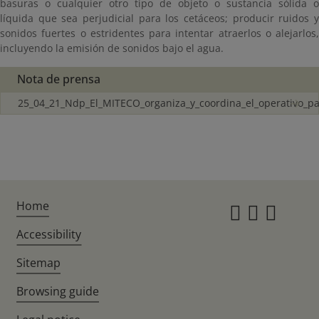
basuras o cualquier otro tipo de objeto o sustancia sólida o
líquida que sea perjudicial para los cetáceos; producir ruidos y
sonidos fuertes o estridentes para intentar atraerlos o alejarlos,
incluyendo la emisión de sonidos bajo el agua.
Nota de prensa
25_04_21_Ndp_El_MITECO_organiza_y_coordina_el_operativo_pa
Home
Instagr
Twitte
Fac
Accessibility
Sitemap
Browsing guide