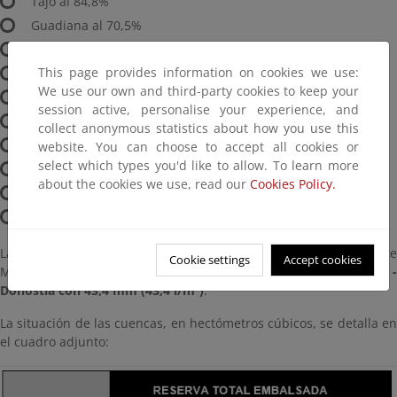
Tajo al 84,8%
Guadiana al 70,5%
Tinto, Odiel y Piedras al 91,7%
This page provides information on cookies we use:
Guadalete-Barbate al 55,4%
We use our own and third-party cookies to keep your
Guadalquivir al 61%
session active, personalise your experience, and
Cuenca Mediterránea Andaluza al 56%
collect anonymous statistics about how you use this
Segura al 29,5%
website. You can choose to accept all cookies or
select which types you'd like to allow. To learn more
Júcar al 63,4%
about the cookies we use, read our
Cookies Policy.
Ebro al 88,4%
Cuencas internas de Cataluña al 70,5%
Las precipitaciones han afectado las cuencas de la Vertiente
Cookie settings
Accept cookies
Mediterránea.
La máxima se ha producido en San Sebastián -
Donostia con 43,4 mm (43,4 l/m²)
.
La situación de las cuencas, en hectómetros cúbicos, se detalla en
el cuadro adjunto: