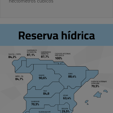
hectómetros cúbicos