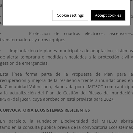
antirretorno.
Cookie settings
Accept cookies
· Obras de impermeabilización, rediseño de fachadas y sellado
de accesos vulnerables.
· Protección de cuadros eléctricos, ascensores,
transformadores y otros equipos.
· Implantación de planes municipales de adaptación, sistemas
de alerta temprana o medidas vinculadas a la protección civil y
gestión de emergencias.
Esta línea forma parte de la Propuesta de Plan para la
recuperación y mejora de la resiliencia frente a inundaciones en
la Comunidad Valenciana, elaborada por el MITECO como anticipo
a la actualización del Plan de Gestión del Riesgo de Inundación
(PGRI) del Júcar, cuya aprobación está prevista para 2027.
CONVOCATORIA ECOSISTEMAS RESILIENTES
En paralelo, la Fundación Biodiversidad del MITECO abrirá
también la consulta pública previa de la convocatoria Ecosistemas