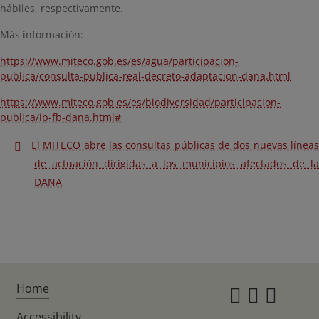
hábiles, respectivamente.
Más información:
https://www.miteco.gob.es/es/agua/participacion-
publica/consulta-publica-real-decreto-adaptacion-dana.html
https://www.miteco.gob.es/es/biodiversidad/participacion-
publica/ip-fb-dana.html#
El MITECO abre las consultas públicas de dos nuevas líneas
de actuación dirigidas a los municipios afectados de la
DANA
Home
Instagr
Twitte
Fac
Accessibility