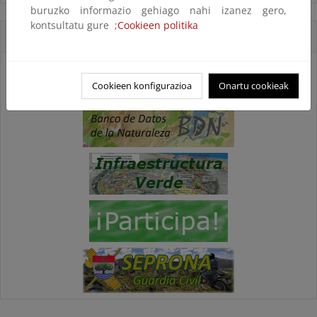
buruzko informazio gehiago nahi izanez gero,
kontsultatu gure ;
Cookieen politika
Accesos directos
Cookieen konfigurazioa
Onartu cookieak