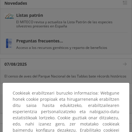
Novedades
Listas patrón
El MITECO revisa y actualiza la Lista Patrón de las especies
silvestres presentes en España
Preguntas frecuentes...
Acceso a los recursos genéticos y reparto de beneficios
07/08/2025
El censo de aves del Parque Nacional de las Tablas bate récords históricos
27/06/2025
Cookieak erabiltzeari buruzko informazioa: Webgune
honek cookie propioak eta hirugarrenenak erabiltzen
La reunión ministerial de OSPAR refuerza la acción conjunta para proteger
ditu saioa hasita edukitzeko, erabiltzailearen
el Atlántico Nordeste
esperientzia pertsonalizatzeko eta nabigazio-datu
estatistikoak lortzeko. Cookie guztiak onar ditzakezu,
Noticias sobre Biodiversidad
edo, nahi izanez gero, zer motatako cookieak
Ver todas las noticias
baimendu konfigura dezakezu. Erabilitako cookieei