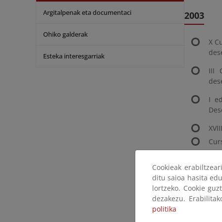
Argitalpenak eta documentaci
2003
Ohiko galderak
X Cu
dese
Esteka interesgarriak
III
des
I e
Dese
XVI
Cur
Cur
edu
Cookieak erabiltzea
ditu saioa hasita edu
Pla
lortzeko. Cookie guz
Apo
dezakezu. Erabilita
politika