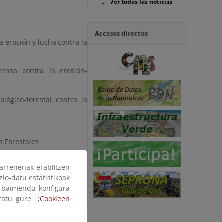
Ver todas las noticias
Accesos directos
a erosión y lucha contra la
efensa contra la erosión-
lógico-forestal contra la
s Forestales
 de la comunicación y la
arrenenak erabiltzen
zio-datu estatistikoak
ak baimendu konfigura
ltatu gure ;
Cookieen