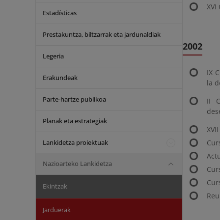
XVI
Estadísticas
Prestakuntza, biltzarrak eta jardunaldiak
2002
Legeria
IX C
Erakundeak
la d
Parte-hartze publikoa
II 
des
Planak eta estrategiak
XVI
Lankidetza proiektuak
Cur
Act
Nazioarteko Lankidetza
Cur
Cur
Ekintzak
Reu
Jarduerak