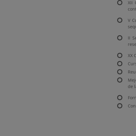
XII
cont
V C
seq
II 
rese
XX 
Cur
Reu
Mej
de 
For
Con