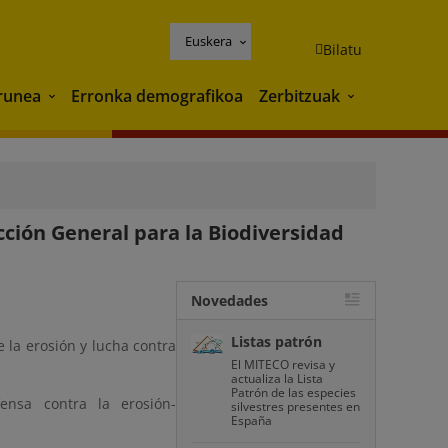
Euskera
Bilatu
runea
Erronka demografikoa
Zerbitzuak
Ingurunea
Zerbitzuak
cción General para la Biodiversidad
Novedades
Listas patrón
e la erosión y lucha contra
El MITECO revisa y
actualiza la Lista
Patrón de las especies
fensa contra la erosión-
silvestres presentes en
España