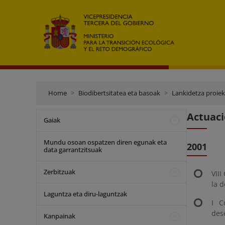
Home
Biodibertsitatea eta basoak
Lankidetza proie
Actuaci
Gaiak
Mundu osoan ospatzen diren egunak eta
2001
data garrantzitsuak
Zerbitzuak
VIII
la d
Laguntza eta diru-laguntzak
I C
des
Kanpainak