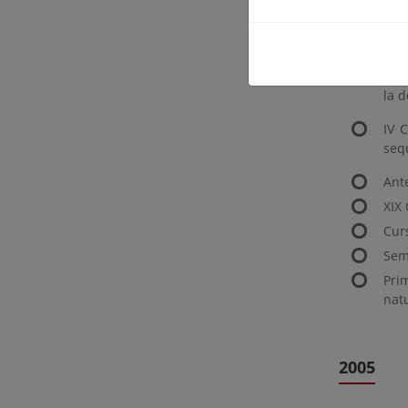
2004
XI C
la d
IV C
seq
Ant
XIX
Cur
Sem
Pri
nat
2005