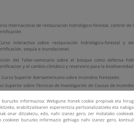
rso Internacional de restauración hidrológico-forestal, control de l
rtificación
 Curso Interactivo sobre restauración hidrológico-forestal y d
ertificación, sequía e inundaciones
dición del Taller-seminario sobre el bosque como defensa hidro
rtificacion y el cambio climático y reservorio para la biodiversidad
II Curso Superior Iberoamericano sobre Incendios Forestales
so Superior sobre Técnicas de Investigación de Causas de Incendio
so: Hacia el Congreso Mundial de Parques de UICN: el impacto
cación en la gestión de áreas
ri buruzko informazioa: Webgune honek cookie propioak eta hirug
kitzeko, erabiltzailearen esperientzia pertsonalizatzeko eta nabiga
n de acción de la foca monje del Mediterráneo y Atlántico Oriental
tiak onar ditzakezu, edo, nahi izanez gero, zer motatako cookie
yo al cumplimiento del CITES en Paraguay (misión técnica)
ko cookieei buruzko informazio gehiago nahi izanez gero, kontsu