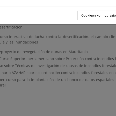
Cookieen konfigurazi
urso Internacional de restauración hidrológico-forestal, control d
esertificación
urso Interactivo de lucha contra la desertificación, el cambio cli
uía y las inundaciones
eproyecto de revegetación de dunas en Mauritania
 Curso Superior Iberoamericano sobre Protección contra Incendios 
so sobre Técnicas de Investigación de causas de incendios forestal
inario AZAHAR sobre coordinación contra incendios forestales en 
mer curso para la implantación de un banco de datos espaciales 
ural