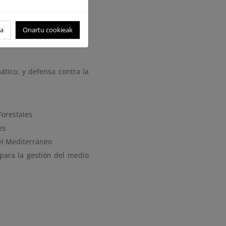
oa
Onartu cookieak
e la erosión y lucha contra
mático, y defensa contra la
Forestales
es
el Mediterráneo
para la gestión del medio