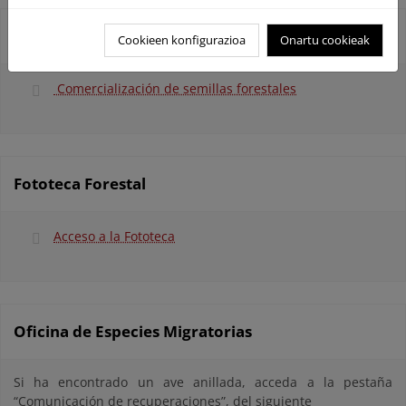
Comercialización de semillas forestales
Cookieen konfigurazioa
Onartu cookieak
Comercialización de semillas forestales
Fototeca Forestal
Acceso a la Fototeca
Oficina de Especies Migratorias
Si ha encontrado un ave anillada, acceda a la pestaña
“Comunicación de recuperaciones”, del siguiente