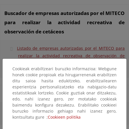
Buscador de empresas autorizadas por el MITECO
para realizar la actividad recreativa de
observación de cetáceos
Listado de empresas autorizadas por el MITECO para
realizar la actividad recreativa de observación de
cetáceos
Cookieak erabiltzeari buruzko informazioa: Webgune
honek cookie propioak eta hirugarrenenak erabiltzen
ditu saioa hasita edukitzeko, erabiltzailearen
esperientzia pertsonalizatzeko eta nabigazio-datu
estatistikoak lortzeko. Cookie guztiak onar ditzakezu,
Catálogo Nacional de Materiales de Base (CNMB)
edo, nahi izanez gero, zer motatako cookieak
baimendu konfigura dezakezu. Erabilitako cookieei
CNMB
buruzko informazio gehiago nahi izanez gero,
kontsultatu gure ;
Cookieen politika