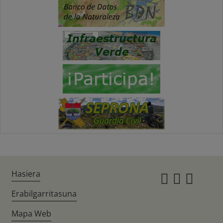
Hasiera
Instagr
Twitte
Fac
Erabilgarritasuna
Mapa Web