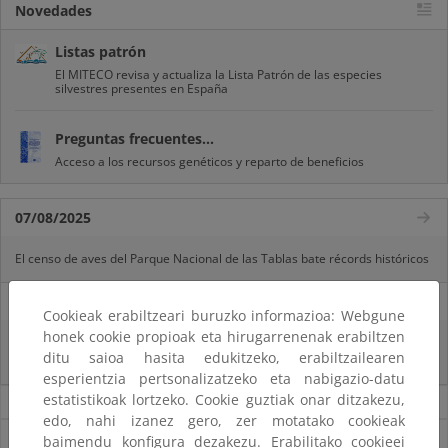
Novedades
Listas patrón
El MITECO revisa y actualiza la Lista Patrón de las especies
silvestres presentes en España
Preguntas frecuentes...
Acceso a los recursos genéticos y reparto de beneficios
07/08/2025
El censo de aves del Parque Nacional de las Tablas bate récords históricos
27/06/2025
Cookieak erabiltzeari buruzko informazioa: Webgune
honek cookie propioak eta hirugarrenenak erabiltzen
La reunión ministerial de OSPAR refuerza la acción conjunta para proteger
ditu saioa hasita edukitzeko, erabiltzailearen
el Atlántico Nordeste
esperientzia pertsonalizatzeko eta nabigazio-datu
estatistikoak lortzeko. Cookie guztiak onar ditzakezu,
Noticias sobre Biodiversidad
edo, nahi izanez gero, zer motatako cookieak
Ver todas las noticias
baimendu konfigura dezakezu. Erabilitako cookieei