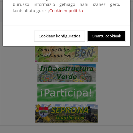
buruzko informazio gehiago nahi izanez gero,
kontsultatu gure ;
Cookieen politika
Accesos directos
Cookieen konfigurazioa
Onartu cookieak