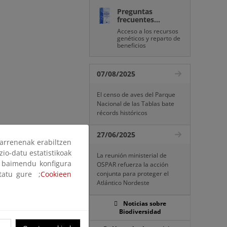
Preguntas
frecuentes...
Acceso a los recursos
genéticos y reparto de
beneficios
07/08/2025
El censo de aves del Parque
Nacional de las Tablas bate
récords históricos
27/06/2025
arrenenak erabiltzen
zio-datu estatistikoak
La reunión ministerial de
ak baimendu konfigura
OSPAR refuerza la acción
ltatu gure ;
Cookieen
conjunta para proteger el
Atlántico Nordeste
Noticias sobre
Biodiversidad