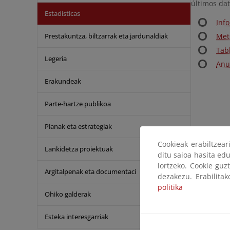
últimos dat
Estadísticas
Inf
Prestakuntza, biltzarrak eta jardunaldiak
Met
Tab
Legeria
Anua
Erakundeak
Parte-hartze publikoa
Planak eta estrategiak
Cookieak erabiltzea
Lankidetza proiektuak
ditu saioa hasita edu
lortzeko. Cookie guz
Argitalpenak eta documentaci
dezakezu. Erabilita
politika
Ohiko galderak
Esteka interesgarriak