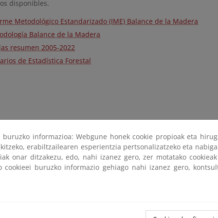
os disponibles.
orme Metodológico Estandarizado (IME) Balance de la Madera
odología Balance de la Madera
las resumen 2005-2022
rios de Estadística Forestal
ri buruzko informazioa: Webgune honek cookie propioak eta hirug
kitzeko, erabiltzailearen esperientzia pertsonalizatzeko eta nabiga
tiak onar ditzakezu, edo, nahi izanez gero, zer motatako cookie
ko cookieei buruzko informazio gehiago nahi izanez gero, kontsu