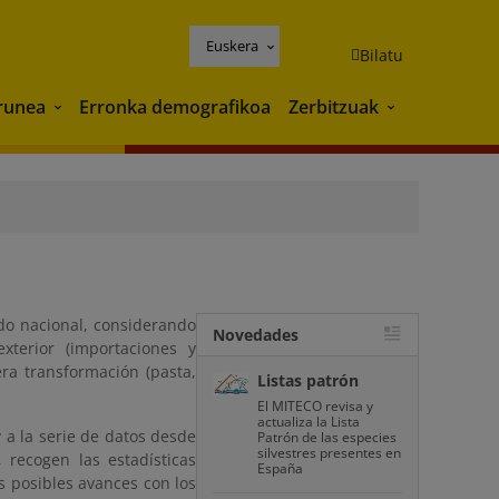
Euskera
Bilatu
runea
Erronka demografikoa
Zerbitzuak
Ingurunea
Zerbitzuak
ado nacional, considerando
Novedades
xterior (importaciones y
ra transformación (pasta,
Listas patrón
El MITECO revisa y
actualiza la Lista
 a la serie de datos desde
Patrón de las especies
silvestres presentes en
 recogen las estadísticas
España
os posibles avances con los