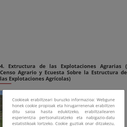
4. Extructura de las Explotaciones Agrarias (
Censo Agrario y Ecuesta Sobre la Estructura de
las Explotaciones Agrícolas)
Cookieak erabiltzeari buruzko informazioa: Webgune
honek cookie propioak eta hirugarrenenak erabiltzen
ditu saioa hasita edukitzeko, erabiltzailearen
esperientzia pertsonalizatzeko eta nabigazio-datu
estatistikoak lortzeko. Cookie guztiak onar ditzakezu,