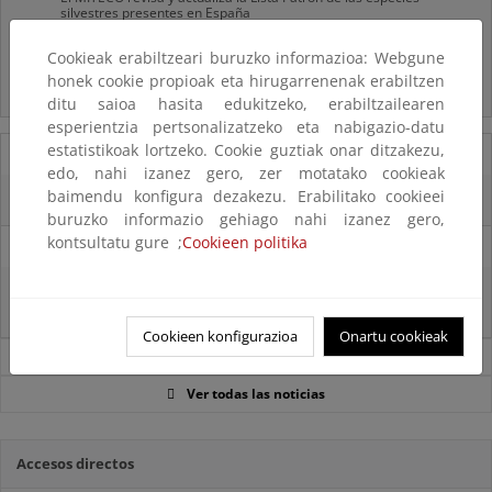
silvestres presentes en España
Cookieak erabiltzeari buruzko informazioa: Webgune
Preguntas frecuentes...
honek cookie propioak eta hirugarrenenak erabiltzen
Acceso a los recursos genéticos y reparto de beneficios
ditu saioa hasita edukitzeko, erabiltzailearen
esperientzia pertsonalizatzeko eta nabigazio-datu
estatistikoak lortzeko. Cookie guztiak onar ditzakezu,
07/08/2025
edo, nahi izanez gero, zer motatako cookieak
baimendu konfigura dezakezu. Erabilitako cookieei
El censo de aves del Parque Nacional de las Tablas bate récords históricos
buruzko informazio gehiago nahi izanez gero,
kontsultatu gure ;
Cookieen politika
27/06/2025
La reunión ministerial de OSPAR refuerza la acción conjunta para proteger
el Atlántico Nordeste
Cookieen konfigurazioa
Onartu cookieak
Noticias sobre Biodiversidad
Ver todas las noticias
Accesos directos