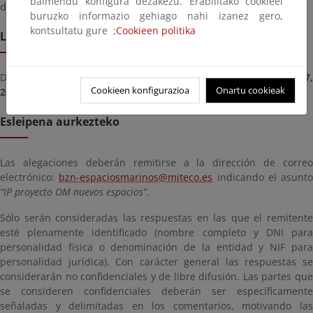
baimendu konfigura dezakezu. Erabilitako cookieei
de 27 de diciembre.
buruzko informazio gehiago nahi izanez gero,
kontsultatu gure ;
Cookieen politika
Lekualdatze epea
Deadline for submitting documents from
astelehena, otsaila 17
Cookieen konfigurazioa
Onartu cookieak
2025
until
astelehena, martxoa 10, 2025
Esleipena aurkezteko
Las alegaciones deberán remitirse a la dirección de correo
electrónico:
bzn-espaciosmarinos@miteco.es
indicando el asunto
“IP proyecto OM nuevos espacios”
.
Sólo serán consideradas las respuestas en las que el remitente
esté plenamente identificado (nombre completo y DNI para
personalidad física o denominación de la entidad y NIF para
personalidad jurídica). Con carácter general las respuestas se
considerarán no confidenciales y de libre difusión. Las partes que
se consideren confidenciales deberán ser específicamente
señaladas y delimitadas en los comentarios, motivando las