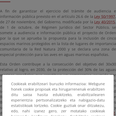
A fin de garantizar el ejercicio del trámite de audiencia e
información pública previsto en el artículo 26.6 de la
Ley 50/1997
de 27 de noviembre, del Gobierno, modificada por la
Ley 40/2015
de 1 de octubre, de Régimen Jurídico del Sector Público, se
somete a audiencia e información pública el proyecto de Orden
por la que se aprueba la propuesta para la inclusión de cinco
espacios marinos protegidos en la lista de lugares de importancia
comunitaria de la Red Natura 2000 y se declara una zona de
especial protección para las aves en aguas marinas españolas.
Esta Orden contribuye a la consecución del objetivo del 30x30
relativo al logro, en 2030, de la protección del 30% de las aguas
marinas españolas que constituye un compromiso asumido por
nuestro país, en respuesta a (i) los objetivos internacionales
Cookieak erabiltzeari buruzko informazioa: Webgune
establecidos en el Marco Global de Biodiversidad, adoptado en el
honek cookie propioak eta hirugarrenenak erabiltzen
seno de la Convención de Naciones Unidas sobre la Diversidad
ditu saioa hasita edukitzeko, erabiltzailearen
Biológica, (ii) los objetivos de la UE fijados en la Estrategia de
esperientzia pertsonalizatzeko eta nabigazio-datu
Biodiversidad para 2030, así como a (iii) los objetivos nacionales
estatistikoak lortzeko. Cookie guztiak onar ditzakezu,
señalados en el Plan Estratégico Estatal del Patrimonio Natural y
edo, nahi izanez gero, zer motatako cookieak
de la Biodiversidad, adoptado mediante
Real Decreto 1057/2022