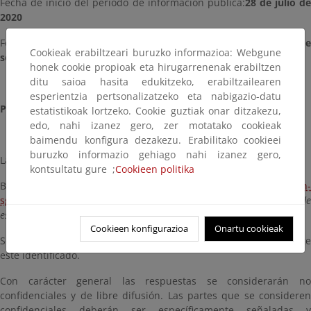
Fecha de inicio del periodo de información pública:
28 de julio d
2020
Fecha de finalización del periodo de información pública:
10 de
Cookieak erabiltzeari buruzko informazioa: Webgune
septiembre de 2020
honek cookie propioak eta hirugarrenenak erabiltzen
ditu saioa hasita edukitzeko, erabiltzailearen
esperientzia pertsonalizatzeko eta nabigazio-datu
Presentación de alegaciones:
estatistikoak lortzeko. Cookie guztiak onar ditzakezu,
edo, nahi izanez gero, zer motatako cookieak
baimendu konfigura dezakezu. Erabilitako cookieei
buruzko informazio gehiago nahi izanez gero,
Las alegaciones podrán remitirse a la dirección de correo:
kontsultatu gure ;
Cookieen politika
Buzón de correo electrónico para participación:
buzon-
sgb@miteco.es
indicando en el asunto
"Listado y catálogo de
especies"
Cookieen konfigurazioa
Onartu cookieak
Sólo serán consideradas las respuestas en las que el remitente
esté identificado.
Con carácter general las respuestas se considerarán no
confidenciales y de libre difusión. Las partes que se consideren
confidenciales deberán ser específicamente señaladas y