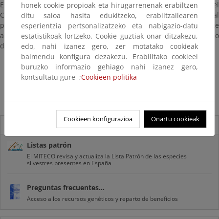
En el ámbito español, el documento ha sido evaluado por el
honek cookie propioak eta hirugarrenenak erabiltzen
Comité de Flora y Fauna Silvestres, adscrito a la Comisión Estatal
ditu saioa hasita edukitzeko, erabiltzailearen
para el Patrimonio Natural y la Biodiversidad, y posteriormente
esperientzia pertsonalizatzeko eta nabigazio-datu
aprobado por la Conferencia Sectorial de Medio Ambiente en julio
estatistikoak lortzeko. Cookie guztiak onar ditzakezu,
de 2024.
edo, nahi izanez gero, zer motatako cookieak
baimendu konfigura dezakezu. Erabilitako cookieei
Estrategia para la conservación del lince ibérico
buruzko informazio gehiago nahi izanez gero,
kontsultatu gure ;
Cookieen politika
La conservación ex situ del lince ibérico
Cookieen konfigurazioa
Onartu cookieak
Novedades
Listas patrón
El MITECO revisa y actualiza la Lista Patrón de las especies
silvestres presentes en España
Preguntas frecuentes...
Acceso a los recursos genéticos y reparto de beneficios