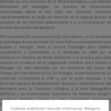
derivado en una reducción de la eficacia biológica y una elevada
mortalidad por patologías. Las acciones de conservación
desarrolladas desde el año 2002, han permitido disminuir
significativamente el riesgo de extinción de la especie gracias al
aumento de los efectivos poblacionales y a la minimización de
pérdida de variabilidad genética.
Por la distribución supranacional del lince ibérico, se ha aprobado
la Estrategia de conservación del lince ibérico conjuntamente para
España y Portugal. Sería la tercera Estrategia para España,
actualizando y sustituyendo a la aprobada en 2008 por la
Conferencia Sectorial de Medio Ambiente, y la primera para esta
especie en el marco de la cooperación bilateral entre España y
Portugal. Ha sido elaborada por los miembros del Grupo de
Trabajo del lince ibérico (GTLI). En Portugal, la participación en su
redacción corresponde al ICNF y, por la parte española, a la
Dirección General de Biodiversidad, Bosques y Desertificación del
Ministerio para la Transición Ecológica y el Reto Demográfico
(MITECO) y las Comunidades Autónomas de Andalucía, Aragón,
Castilla-La Mancha, Castilla y León, Comunidad Valenciana,
Extremadura, Madrid y Murcia.
Cookieak erabiltzeari buruzko informazioa: Webgune