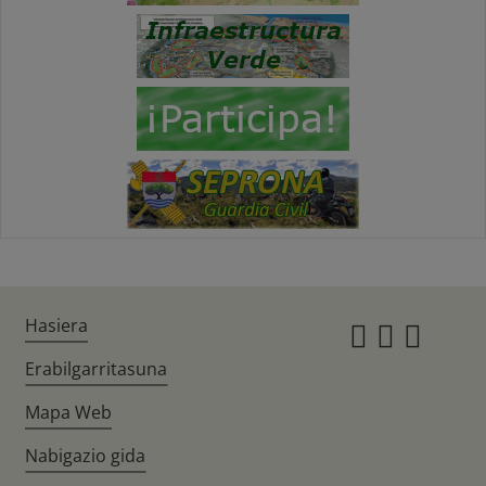
Hasiera
Instagr
Twitte
Fac
Erabilgarritasuna
Mapa Web
Nabigazio gida