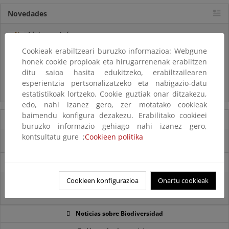
Novedades
Listas patrón
El MITECO revisa y actualiza la Lista Patrón de las especies
Cookieak erabiltzeari buruzko informazioa: Webgune
silvestres presentes en España
honek cookie propioak eta hirugarrenenak erabiltzen
ditu saioa hasita edukitzeko, erabiltzailearen
Preguntas frecuentes...
esperientzia pertsonalizatzeko eta nabigazio-datu
Acceso a los recursos genéticos y reparto de beneficios
estatistikoak lortzeko. Cookie guztiak onar ditzakezu,
edo, nahi izanez gero, zer motatako cookieak
baimendu konfigura dezakezu. Erabilitako cookieei
07/08/2025
buruzko informazio gehiago nahi izanez gero,
kontsultatu gure ;
Cookieen politika
El censo de aves del Parque Nacional de las Tablas bate récords históricos
27/06/2025
Cookieen konfigurazioa
Onartu cookieak
La reunión ministerial de OSPAR refuerza la acción conjunta para proteger
el Atlántico Nordeste
Noticias sobre Biodiversidad