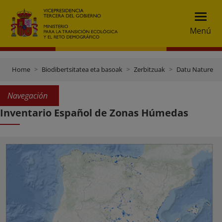
Menú
Home
Biodibertsitatea eta basoak
Zerbitzuak
Datu Nature
Navegación
Inventario Español de Zonas Húmedas