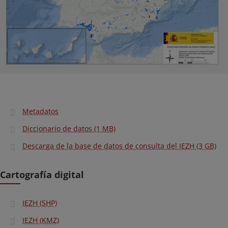
Metadatos
Diccionario de datos (1 MB)
Descarga de la base de datos de consulta del IEZH (3 GB)
Cartografía digital
IEZH (SHP)
IEZH (KMZ)