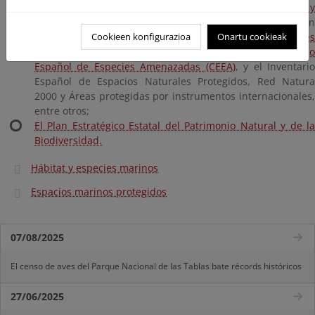
información relativa a: el
Inventario Español de Hábitats y
Especies Marinos
, el Catálogo Español de Hábitats e
Peligro de Desaparición, el
Cookieen konfigurazioa
Listado de Especies Silvestre
Onartu cookieak
en Régimen de Protección Especial (LESPE), el Catálogo
Español de Especies Amenazadas (CEEA)
, y el Inventari
Español de Espacios Naturales Protegidos, Red Natura
2000 y Áreas protegidas por instrumentos internacionales,
entre otros;
El Plan Estratégico Estatal del Patrimonio Natural y de la
Biodiversidad.
Hábitat y especies marinos
Espacios marinos protegidos
07/08/2025
El censo de aves del Parque Nacional de las Tablas bate récords históricos
27/06/2025