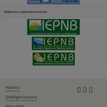
Hábitats y especies marinos
Hasiera
Instagr
Twitte
Fac
Erabilgarritasuna
Mapa Web