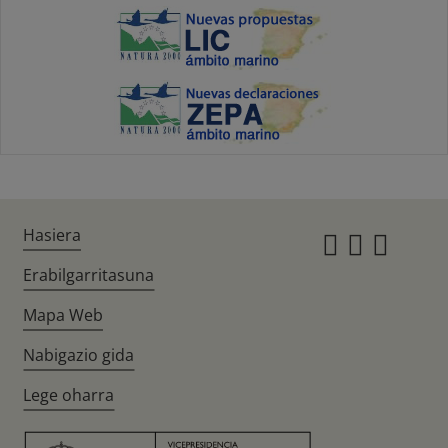
Hasiera
Instagr
Twitte
Fac
Erabilgarritasuna
Mapa Web
Nabigazio gida
Lege oharra