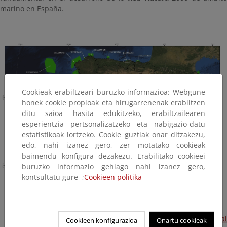
marino en España.
Cookieak erabiltzeari buruzko informazioa: Webgune
honek cookie propioak eta hirugarrenenak erabiltzen
ditu saioa hasita edukitzeko, erabiltzailearen
esperientzia pertsonalizatzeko eta nabigazio-datu
estatistikoak lortzeko. Cookie guztiak onar ditzakezu,
edo, nahi izanez gero, zer motatako cookieak
baimendu konfigura dezakezu. Erabilitako cookieei
buruzko informazio gehiago nahi izanez gero,
kontsultatu gure ;
Cookieen politika
Espacios marinos declarados como Zonas de Especial
Cookieen konfigurazioa
Onartu cookieak