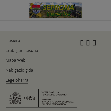
Hasiera
Instagr
Twitte
Fac
Erabilgarritasuna
Mapa Web
Nabigazio gida
Lege oharra