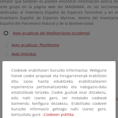
señalar que también es posible encontrar información acerca de
este grupo en la página web del MAGRAMA, en las secciones
dedicadas al Inventario Español de Especies Terrestres y en el
Inventario Español de Especies Marinas, dentro del Inventario
Español del Patrimonio Natural y de la Biodiversidad.
Aves acuáticas del Meditarráneo occidental
Aves acuáticas: Plumbismo
Aves limícolas
Aves marinas: Atlas de Baleares
Cookieak erabiltzeari buruzko informazioa: Webgune
Cerceta pardilla (Marmaronetta angustirostris)
honek cookie propioak eta hirugarrenenak erabiltzen
Malvasía (Oxyura leucocephala)
ditu saioa hasita edukitzeko, erabiltzailearen
esperientzia pertsonalizatzeko eta nabigazio-datu
Cigüeña negra (Ciconia nigra). Inventario
estatistikoak lortzeko. Cookie guztiak onar ditzakezu,
edo, nahi izanez gero, zer motatako cookieak
Cigüeñas blanca (Ciconia ciconia) y negra (C. nigra):
baimendu konfigura dezakezu. Erabilitako cookieei
selección de hábitats
buruzko informazio gehiago nahi izanez gero,
kontsultatu gure ;
Cookieen politika
Flamencos (Phoenicopterus ruber) de Fuente de Piedra