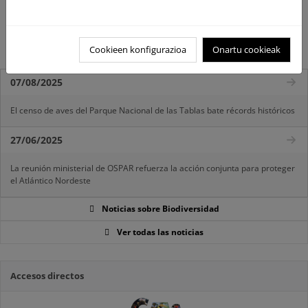
Grulla (Grus grus): áreas de invernada
Alondra Ricotí
Cookieen konfigurazioa
Onartu cookieak
07/08/2025
El censo de aves del Parque Nacional de las Tablas bate récords históricos
27/06/2025
La reunión ministerial de OSPAR refuerza la acción conjunta para proteger
el Atlántico Nordeste
Noticias sobre Biodiversidad
Ver todas las noticias
Accesos directos