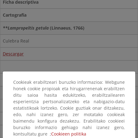
Ficha descriptiva
Cartografía
**Lampropeltis getula
(Linnaeus, 1766)
Culebra Real
Descargar
Cookieak erabiltzeari buruzko informazioa: Webgune
honek cookie propioak eta hirugarrenenak erabiltzen
Trachemys scripta
(Schoepff, 1792)
ditu saioa hasita edukitzeko, erabiltzailearen
esperientzia pertsonalizatzeko eta nabigazio-datu
Galápago americano o de Florida
estatistikoak lortzeko. Cookie guztiak onar ditzakezu,
edo, nahi izanez gero, zer motatako cookieak
Descargar
baimendu konfigura dezakezu. Erabilitako cookieei
buruzko informazio gehiago nahi izanez gero,
Descargar
(pdf)
kontsultatu gure ;
Cookieen politika