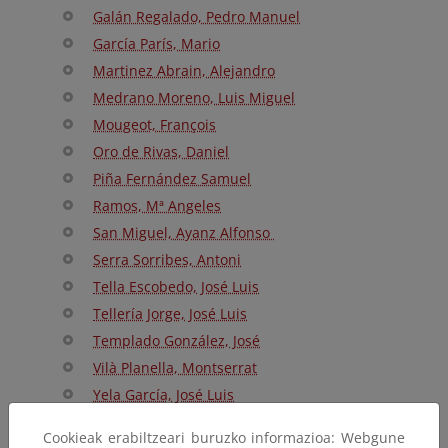
Galán Regalado, Pedro Manuel
García París, Mario
Martinez Abrain, Alejandro
Medrano Moreno, Luis Miguel
Mougeot, François
Oro de Rivas, Daniel
Piña Fernández Samuel
Ramos, Mª Angeles
San Miguel, Ayanz Alfonso
Serra Sorribes, Antoni
Tella Escobedo, José Luis
Tellería Jorge, José Luis
Templado González, José
Vilà Planella, Montserrat
Yela García, José Luis
Zamora Rodríguez, Regino Jesús
Cookieak erabiltzeari buruzko informazioa: Webgune