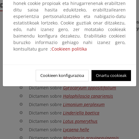
honek cookie propioak eta hirugarrenenak erabiltzen
Dictámenes emitidos
ditu saioa hasita edukitzeko, erabiltzailearen
esperientzia pertsonalizatzeko eta nabigazio-datu
Propuestas de modificación del Listado de Especies
estatistikoak lortzeko. Cookie guztiak onar ditzakezu,
Silvestres en Régimen de Protección Especial (LESRPE) y
edo, nahi izanez gero, zer motatako cookieak
Catálogo Español de Especies Amenazadas (CEEA)
baimendu konfigura dezakezu. Erabilitako cookieei
buruzko informazio gehiago nahi izanez gero,
Dictamen sobre
Agriades zullichi
kontsultatu gure ;
Cookieen politika
Dictamen sobre
Corvus frugilegus
Dictamen sobre
Gadoria falukei
Dictamen sobre
Gegenes pumilio
Cookieen konfigurazioa
Onartu cookieak
Dictamen sobre
Gymnosporia cryptopetala
Dictamen sobre
Gyrocaryum oppositifolium
Dictamen sobre
Halophiloscia canariensis
Dictamen sobre
Limonium perplexum
Dictamen sobre
Linderiella baetica
Dictamen sobre
Lotus gomerythus
Dictamen sobre
Lycaena helle
Dictamen sobre
Monilearia arquineguinensis