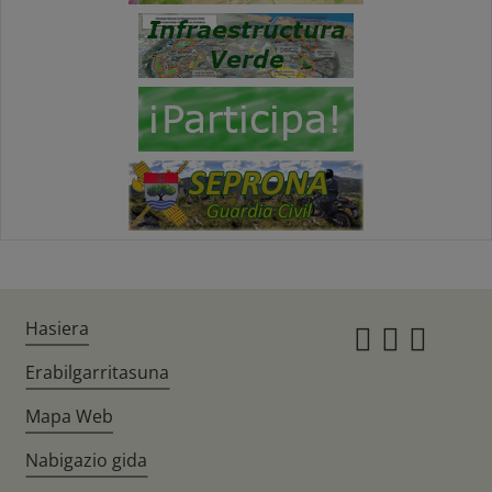
Hasiera
Instagr
Twitte
Fac
Erabilgarritasuna
Mapa Web
Nabigazio gida