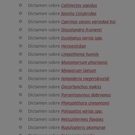
Dictamen sobre
Callinectes sapidus
Dictamen sobre
familia Colubridae
Dictamen sobre
Cyprinus carpio variedad Koi
Dictamen sobre
Diocalandra frumenti
Dictamen sobre
Eucalyptus varias spp.
Dictamen sobre
Herpestidae
Dictamen sobre
Linepithema humile
Dictamen sobre
Monomorium pharaonis
Dictamen sobre
Myoporum laetum
Dictamen sobre
Nylanderia jaegerskioeldi
Dictamen sobre
Oncorhynchus mykiss
Dictamen sobre
Paramisgurnus dabryanus
Dictamen sobre
Phytophthora cinnamomi
Dictamen sobre
Poliquetos varias spp.
Dictamen sobre
Reticulitermes flavipes
Dictamen sobre
Rugulopteris okamurae