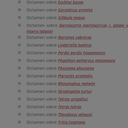
Dictamen sobre
Euchloe bazae
Dictamen sobre
Geronticus eremita
Dictamen sobre
Gibbula nivosa
Dictamen sobre
Iberolacerta martinezricai, I. galani
Vipera latastei
Dictamen sobre
Iberomys cabrerae
Dictamen sobre
Linderiella baetica
Dictamen sobre
Perdix perdix hispaniensis
Dictamen sobre
Phaethon aethereus mesonauta
Dictamen sobre
Phocoena phocoena
Dictamen sobre
Pterocles orientalis
Dictamen sobre
Rhinolophus mehelyi
Dictamen sobre
Streptopelia turtur
Dictamen sobre
Tetrao urogallus
Dictamen sobre
Tetrax tetrax
Dictamen sobre
Theodoxus velascoi
Dictamen sobre
Tritia tingitana