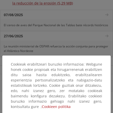
la reducción de la erosión (5,29 MB)
07/08/2025
El censo de aves del Parque Nacional de las Tablas bate récords históricos
27/06/2025
La reunión ministerial de OSPAR refuerza la acción conjunta para proteger
el Atlántico Nordeste
Noticias sobre Reto Demográfico
Cookieak erabiltzeari buruzko informazioa: Webgune
honek cookie propioak eta hirugarrenenak erabiltzen
Ver todas las noticias
ditu saioa hasita edukitzeko, erabiltzailearen
esperientzia pertsonalizatzeko eta nabigazio-datu
estatistikoak lortzeko. Cookie guztiak onar ditzakezu,
Accesos directos
edo, nahi izanez gero, zer motatako cookieak
baimendu konfigura dezakezu. Erabilitako cookieei
buruzko informazio gehiago nahi izanez gero,
kontsultatu gure ;
Cookieen politika