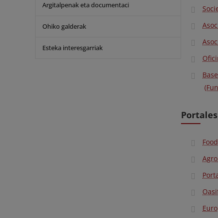
Argitalpenak eta documentaci
Soci
Asoc
Ohiko galderak
Asoc
Esteka interesgarriak
Ofic
Base
(Fu
Portales
Food
Agro
Porta
Oasi
Euro