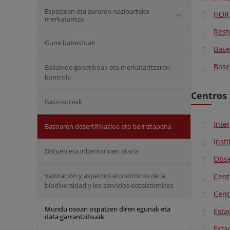
Espezieen eta zuraren nazioarteko
HORT
merkataritza
Rest
Gune babestuak
Base
Base
Baliabide genetikoak eta merkataritzaren
kontrola
Centros
Baso-suteak
Inte
Basoaren desertifikazioa eta berriztapena
Inst
Datuen eta inbentarioen ataria
Obse
Valoración y aspectos económicos de la
Cent
biodiversidad y los servicios ecosistémicos
Cent
Mundu osoan ospatzen diren egunak eta
Esta
data garrantzitsuak
Esta