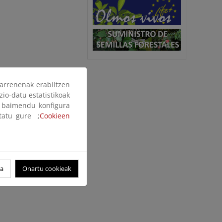
arrenenak erabiltzen
zio-datu estatistikoak
ak baimendu konfigura
ltatu gure ;
Cookieen
a de Agricultura y Pesca.
oa
Onartu cookieak