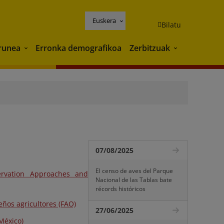
Euskera
Bilatu
runea
Erronka demografikoa
Zerbitzuak
Ingurunea
Zerbitzuak
07/08/2025
El censo de aves del Parque
rvation Approaches and
Nacional de las Tablas bate
récords históricos
eños agricultores (FAO)
27/06/2025
(México)