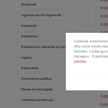
Zerbitzuak
Inst
Laguntza eta diru-laguntzak
Inst
Inst
Kanpainak
Inst
Estadísticas
Inst
Cookieak erabiltzea
ditu saioa hasita edu
Prestakuntza, biltzarrak eta jardunaldiak
Esta
lortzeko. Cookie guz
dezakezu. Erabilita
Inst
Legeria
politika
Inst
Erakundeak
Jun
Parte-hartze publikoa
Cent
Inst
Planak eta estrategiak
Fund
Lankidetza proiektuak
Soci