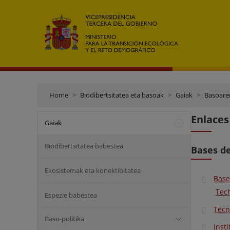
Home
Biodibertsitatea eta basoak
Gaiak
Basoaren
Enlaces
Gaiak
Biodibertsitatea babestea
Bases d
Ekosistemak eta konektibitatea
Bas
Tec
Espezie babestea
Tecn
Baso-politika
Inst