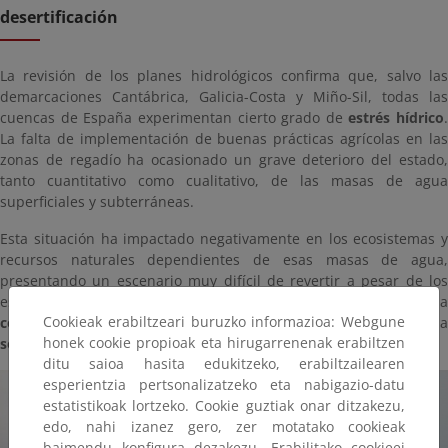
desertificación
La revisión de los planes hidrológicos confirma que, salvo las
demarcaciones Cantábrica, Galicia-Costa y Miño-Sil, todas las
cuencas de España experimentan cierto grado de
estrés hídrico
.
La falta de implementación de buenas prácticas agrícolas en las
zonas de regadío ha ocasionado un grave deterioro del estado,
tanto cuantitativo como cualitativo, de las masas de agua
superficiales y subterráneas.
Esta situación ha impactado negativamente en los ecosistemas y
recursos naturales dependientes de esas masas de agua,
presentando un escenario muy difícil de revertir a pesar de los
esfuerzos realizados. Este deterioro se debe principalmente a la
Cookieak erabiltzeari buruzko informazioa: Webgune
contaminación por fuentes difusas
, como los nitratos, y la
honek cookie propioak eta hirugarrenenak erabiltzen
sobreexplotación continua de los recursos hídricos
.
ditu saioa hasita edukitzeko, erabiltzailearen
esperientzia pertsonalizatzeko eta nabigazio-datu
estatistikoak lortzeko. Cookie guztiak onar ditzakezu,
edo, nahi izanez gero, zer motatako cookieak
baimendu konfigura dezakezu. Erabilitako cookieei