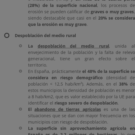
(28%) de la superficie nacional
, los procesos d
erosión se pueden calificar de
graves o muy graves
,
siendo destacable que casi en el
20% se considera
que la erosión es muy grave
.
Despoblación del medio rural
La
despoblación del medio rural
, unida a
envejecimiento de la población y la falta de relevo
generacional, tiene un gran efecto sobre el
territorio.
En España, prácticamente
el 48% de la superficie se
considera en riesgo demográfico
(densidad d
población < 12,5 hab/km²). Además, en el
38%
de
estos municipios la densidad de población es menor
a 8 hab/km2, que es valor establecido por la UE para
identificar el
riesgo severo de despoblación
.
El
abandono de tierras agrícolas
es una de las
situaciones que se dan con mayor frecuencia en los
municipios con riesgo de despoblación.
La superficie sin aprovechamiento agrícola en
España es de 2,2 millones de hectáreas
, lo que