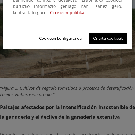
buruzko informazio gehiago nahi izanez gero,
kontsultatu gure ;
Cookieen politika
Cookieen konfigurazioa
Onartu cookieak
Figura 5. Cultivos de regadío sometidos a procesos de desertificación.
Fuente: Elaboración propia.
Paisajes afectados por la intensificación insostenible de
la ganadería y el declive de la ganadería extensiva
Durante las últimas décadas se ha producido en España un