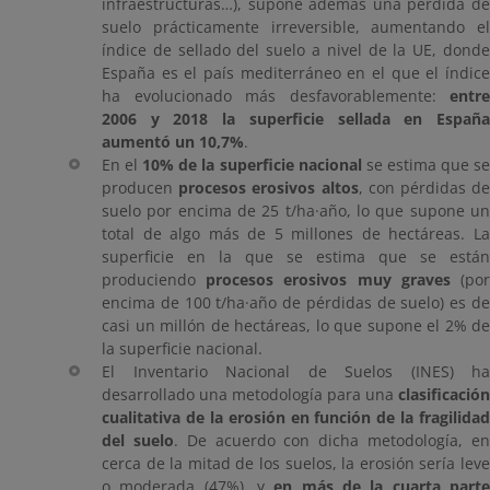
infraestructuras…), supone además una pérdida de
suelo prácticamente irreversible, aumentando el
índice de sellado del suelo a nivel de la UE, donde
España es el país mediterráneo en el que el índice
ha evolucionado más desfavorablemente:
entre
2006 y 2018 la superficie sellada en España
aumentó un 10,7%
.
En el
10% de la superficie nacional
se estima que s
producen
procesos erosivos altos
, con pérdidas d
suelo por encima de 25 t/ha·año, lo que supone un
total de algo más de 5 millones de hectáreas. La
superficie en la que se estima que se están
produciendo
procesos erosivos muy graves
(po
encima de 100 t/ha·año de pérdidas de suelo) es de
casi un millón de hectáreas, lo que supone el 2% de
la superficie nacional.
El Inventario Nacional de Suelos (INES) ha
desarrollado una metodología para una
clasificación
cualitativa de la erosión en función de la fragilidad
del suelo
. De acuerdo con dicha metodología, e
cerca de la mitad de los suelos, la erosión sería leve
o moderada (47%), y
en más de la cuarta part