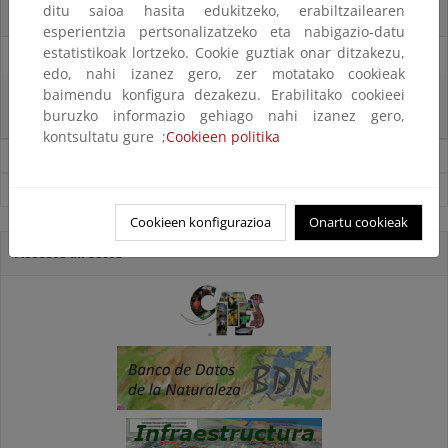
ditu saioa hasita edukitzeko, erabiltzailearen
El censo de aves del Parque Nacional de las Tablas bate récords históricos
esperientzia pertsonalizatzeko eta nabigazio-datu
estatistikoak lortzeko. Cookie guztiak onar ditzakezu,
27/06/2025
edo, nahi izanez gero, zer motatako cookieak
baimendu konfigura dezakezu. Erabilitako cookieei
La reunión ministerial de OSPAR refuerza la acción conjunta para proteger
buruzko informazio gehiago nahi izanez gero,
el Atlántico Nordeste
kontsultatu gure ;
Cookieen politika
Noticias sobre Biodiversidad
Ver todas las noticias
Cookieen konfigurazioa
Onartu cookieak
Accesos directos