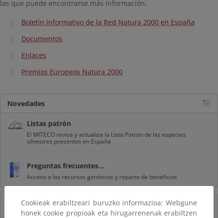
las que puede encontrarse más información.
Boletín informativo de la Red Natura 2000 en España
Documentos
Enlaces
Premios Europeos Natura 2000
Novedades
Listas patrón
El MITECO revisa y actualiza la Lista Patrón de las especies
silvestres presentes en España
Preguntas frecuentes...
Acceso a los recursos genéticos y reparto de beneficios
Cookieak erabiltzeari buruzko informazioa: Webgune
07/08/2025
honek cookie propioak eta hirugarrenenak erabiltzen