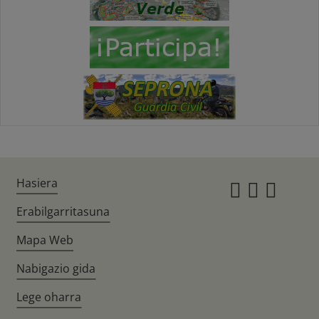
Hasiera
Instagr
Twitte
Fac
Erabilgarritasuna
Mapa Web
Nabigazio gida
Lege oharra