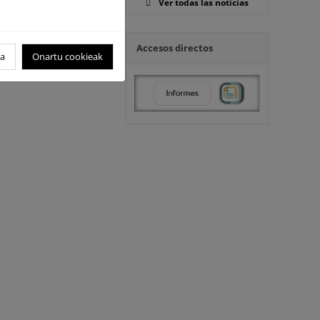
Ver todas las noticias
Accesos directos
idad en España
oa
Onartu cookieak