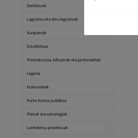
Zerbitzuak
Carácter d
Laguntza eta diru-laguntzak
Info
Kanpainak
Estadísticas
Prestakuntza, biltzarrak eta jardunaldiak
Legeria
Erakundeak
Parte-hartze publikoa
Planak eta estrategiak
Lankidetza proiektuak