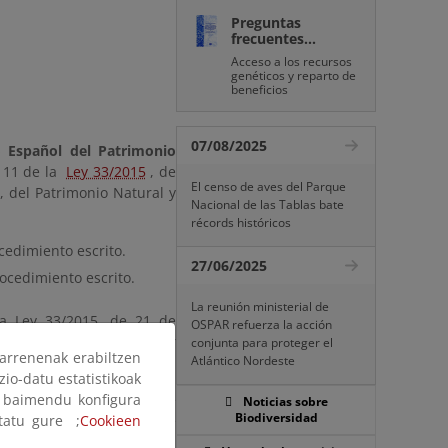
Preguntas
frecuentes...
Acceso a los recursos
genéticos y reparto de
beneficios
07/08/2025
o Español del Patrimonio
o 11 de la
Ley 33/2015
, de
El censo de aves del Parque
, del Patrimonio Natural y
Nacional de las Tablas bate
récords históricos
cedimiento escrito.
27/06/2025
rocedimiento escrito.
La reunión ministerial de
la Ley 33/2015, de 21 de
OSPAR refuerza la acción
adores
. Tiene un carácter
conjunta para proteger el
arrenenak erabiltzen
Atlántico Nordeste
zio-datu estatistikoak
ak baimendu konfigura
atrimonio natural, ya que
Noticias sobre
Biodiversidad
ltatu gure ;
Cookieen
 indicadores realizado de