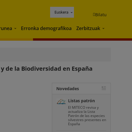
Euskera
Bilatu
runea
Erronka demografikoa
Zerbitzuak
Ingurunea
Zerbitzuak
 y de la Biodiversidad en España
Novedades
Listas patrón
El MITECO revisa y
actualiza la Lista
Patrón de las especies
silvestres presentes en
España