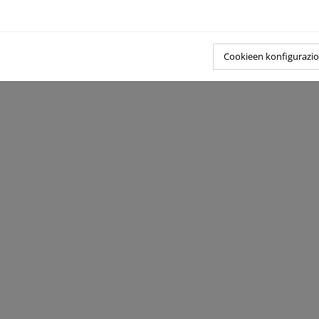
el informe:
PÚBLICO
rme 2021 sobre el estado del Patrimonio Natural y de la Biodivers
Cookieen konfigurazi