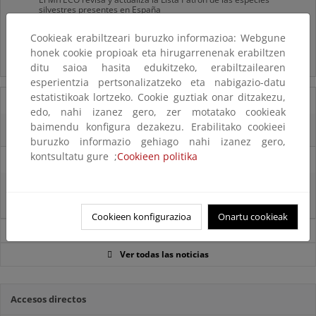
silvestres presentes en España
Cookieak erabiltzeari buruzko informazioa: Webgune
Preguntas frecuentes...
honek cookie propioak eta hirugarrenenak erabiltzen
Acceso a los recursos genéticos y reparto de beneficios
ditu saioa hasita edukitzeko, erabiltzailearen
esperientzia pertsonalizatzeko eta nabigazio-datu
estatistikoak lortzeko. Cookie guztiak onar ditzakezu,
07/08/2025
edo, nahi izanez gero, zer motatako cookieak
baimendu konfigura dezakezu. Erabilitako cookieei
El censo de aves del Parque Nacional de las Tablas bate récords históricos
buruzko informazio gehiago nahi izanez gero,
kontsultatu gure ;
Cookieen politika
27/06/2025
La reunión ministerial de OSPAR refuerza la acción conjunta para proteger
el Atlántico Nordeste
Cookieen konfigurazioa
Onartu cookieak
Noticias sobre Biodiversidad
Ver todas las noticias
Accesos directos