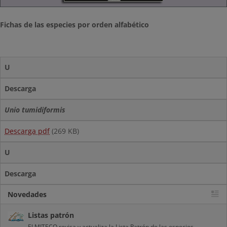
Fichas de las especies por orden alfabético
U
Descarga
Unio tumidiformis
Descarga pdf
(269 KB)
U
Descarga
Novedades
Listas patrón
El MITECO revisa y actualiza la Lista Patrón de las especies