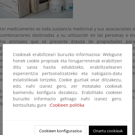
Un medicamento es toda sustancia medicinal y sus asociaciones o
combinaciones destinadas a su utilización en las personas o en
los animales que se presente dotada de propiedades para
prevenir, diagnosticar, tratar, aliviar o curar enfermedades o
dolencias o para afectar a funciones corporales o al estado
Cookieak erabiltzeari buruzko informazioa: Webgune
mental. También se consideran medicamentos las sustancias
honek cookie propioak eta hirugarrenenak erabiltzen
medicinales o sus combinaciones que pueden ser administrados
ditu saioa hasita edukitzeko, erabiltzailearen
a personas o animales con cualquiera de estos fines aunque se
esperientzia pertsonalizatzeko eta nabigazio-datu
ofrezcan sin explícita referencia a ellos.
estatistikoak lortzeko. Cookie guztiak onar ditzakezu,
edo, nahi izanez gero, zer motatako cookieak
Los residuos de medicamentos de procedencia doméstica son los
baimendu konfigura dezakezu. Erabilitako cookieei
medicamentos sobrantes o caducados y sus envases, vacíos o no,
buruzko informazio gehiago nahi izanez gero,
que se generan en los domicilios de particulares.
kontsultatu gure ;
Cookieen politika
Medicamentos
¿Qué son los Medicamentos?
Cookieen konfigurazioa
Onartu cookieak